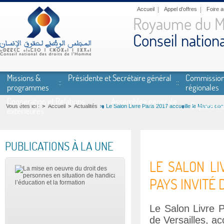
Aller au contenu principal
Accueil
Appel d'offres
Foire 
Royaume du M
Conseil nation
Missions &
Présidente et Secrétaire général
Commissio
programmes
régionales
Coopération et Relations
Assemblée générale
Espace mé
Vous êtes ici :
Accueil
Actualités
Le Salon Livre Paris 2017 accueille le Maroc co
extérieures
PUBLICATIONS À LA UNE
LE SALON LI
PAYS INVITÉ
Le Salon Livre 
de Versailles, a