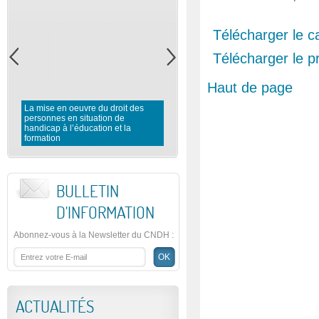
Télécharger le c
Télécharger le 
Haut de page
La mise en oeuvre du droit des
personnes en situation de
Rapport préliminaire du CNDH 
handicap à l’éducation et la
l’observation des élections
formation
législatives 2016
BULLETIN
D'INFORMATION
Abonnez-vous à la Newsletter du CNDH
:
ACTUALITÉS