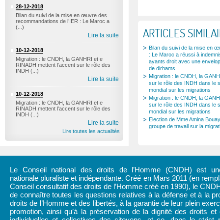
28-12-2018
Bilan du suivi de la mise en œuvre des
recommandations de l’IER : Le Maroc a
(...)
ARTICLES SIMILA
Lire la suite
Bilan du suivi de la mise en
10-12-2018
: Le Maroc a réussi à indemni
Migration : le CNDH, la GANHRI et e
ayants droit avec une envelop
RINADH mettent l’accent sur le rôle des
de dirhams
INDH (...)
Migration : le CNDH, la GANH
Lire la suite
sur le rôle des INDH dans le 
mondial sur les migrations
10-12-2018
Migration : le CNDH, la GANH
Migration : le CNDH, la GANHRI et e
sur le rôle des INDH dans le 
RINADH mettent l’accent sur le rôle des
mondial sur les migrations
INDH (...)
Election de Mme Amina Bouay
Lire la suite
groupe de travail sur la migr
Lire toutes les actualités
Le Conseil national des droits de l’Homme (CNDH) est une 
nationale pluraliste et indépendante. Créé en Mars 2011 (en rem
Conseil consultatif des droits de l’Homme créé en 1990), le CND
de connaître toutes les questions relatives à la défense et à la pr
droits de l’Homme et des libertés, à la garantie de leur plein exerc
promotion, ainsi qu’à la préservation de la dignité des droits et 
individuelles et collectives des citoyens, et ce, dans le strict