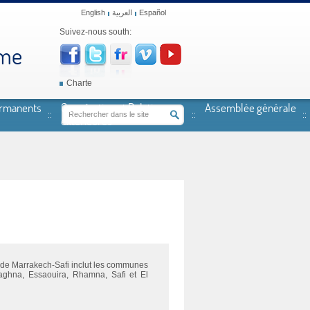
English
العربية
Español
Suivez-nous south:
mme
Charte
ermanents
Coopération et Relations
Assemblée générale
extérieures
e de Marrakech-Safi inclut les communes
aghna, Essaouira, Rhamna, Safi et El