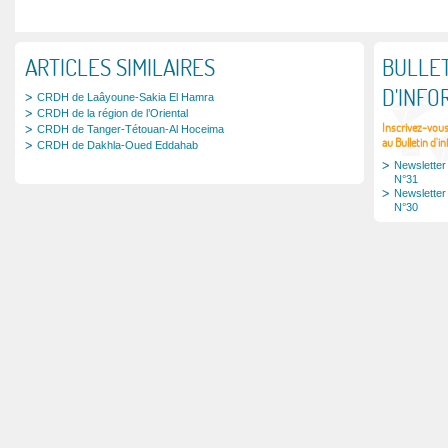
Avis du Conseil national des droits
Avis du CNDH sur le projet de loi
de l’Homme sur le projet de loi n°
N° 13-31 relatif au droit d’accès à
27.14 relatif à la lutte contre la
ARTICLES SIMILAIRES
BULLET
l’information.
traite des personnes
D'INFO
CRDH de Laâyoune-Sakia El Hamra
CRDH de la région de l’Oriental
Inscrivez-vou
CRDH de Tanger-Tétouan-Al Hoceima
au Bulletin d'i
CRDH de Dakhla-Oued Eddahab
Newsletter
N°31
Newsletter
N°30