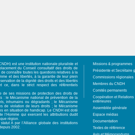
NDH) est une institution nationale pluraliste et
Missions & programmes
acement du Conseil consultatif des droits de
Présidente et Secrétaire 
e connaître toutes les questions relatives à la
mme et des libertés, à la garantie de leur plein
Commissions régionales
servation de la dignité des droits et des libertés
Membres du CNDH
et ce, dans le strict respect des référentiels
Comités permanents
re de ses missions de protection des droits de
Coopération et Relations
s : le Mécanisme national de prévention de la
extérieures
ruels, inhumains ou dégradants ; le Mécanisme
es de violation de leurs droits ; le Mécanisme
Assemblée générale
nes en situation de handicap. Le CNDH est doté
e l’Homme qui exercent les attributions dudit
Espace médias
aque région.
Documentation
tatut A par l’Alliance globale des institutions
depuis 2002.
Textes de référence
Avis et Mémorandums