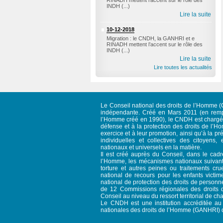
RINADH mettent l’accent sur le rôle des
INDH (...)
Lire la suite
10-12-2018
Migration : le CNDH, la GANHRI et e
RINADH mettent l’accent sur le rôle des
INDH (...)
Lire la suite
Lire toutes les actualités
Le Conseil national des droits de l’Homme (C
indépendante. Créé en Mars 2011 (en rempl
l’Homme créé en 1990), le CNDH est chargé d
défense et à la protection des droits de l’Ho
exercice et à leur promotion, ainsi qu’à la pré
individuelles et collectives des citoyens, 
nationaux et universels en la matière.
Il est créé auprès du Conseil, dans le cad
l’Homme, les mécanismes nationaux suivant
torture et autres peines ou traitements c
national de recours pour les enfants victim
national de protection des droits de person
de 12 Commissions régionales des droits d
Conseil au niveau du ressort territorial de ch
Le CNDH est une institution accréditée au s
nationales des droits de l’Homme (GANHRI) 