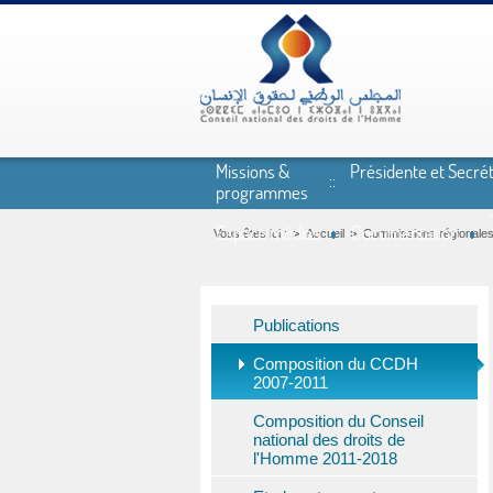
Aller au contenu principal
Missions &
Présidente et Secrét
programmes
Espace médias
Documentation
Vous êtes ici :
Accueil
Commissions régionale
Publications
Composition du CCDH
2007-2011
Composition du Conseil
national des droits de
l'Homme 2011-2018