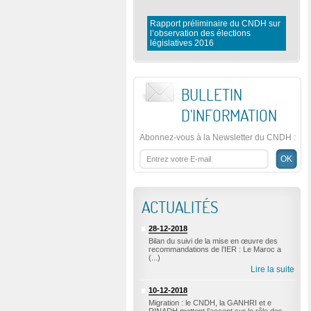
ise en oeuvre du droit des
onnes en situation de
Rapport préliminaire du CNDH sur
icap à l’éducation et la
l’observation des élections
ation
législatives 2016
BULLETIN
D'INFORMATION
Abonnez-vous à la Newsletter du CNDH
:
ACTUALITÉS
28-12-2018
Bilan du suivi de la mise en œuvre des
recommandations de l’IER : Le Maroc a
(...)
Lire la suite
10-12-2018
Migration : le CNDH, la GANHRI et e