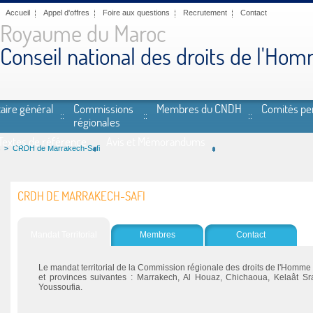
Accueil
Appel d'offres
Foire aux questions
Recrutement
Contact
Royaume du Maroc
Conseil national des droits de l'Ho
aire général
Commissions
Membres du CNDH
Comités p
régionales
Textes de référence
Avis et Mémorandums
s
CRDH de Marrakech-Safi
CRDH DE MARRAKECH-SAFI
Mandat Territorial
Membres
Contact
Le mandat territorial de la Commission régionale des droits de l'Homm
et provinces suivantes : Marrakech, Al Houaz, Chichaoua, Kelaât Sr
Youssoufia.