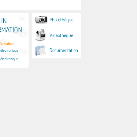
Avis du Conseil national des dr
Éducation à la citoyenneté et aux
de l’Homme à propos du projet
droits de l’Homme : manuel pour
loi N° 103.13 relatif à la lutte c
IN
Photothèque
les jeunes au Maroc
la violence à l’égard des femm
RMATION
Vidéothèque
s
nformation
Documentation
 électronique
 électronique