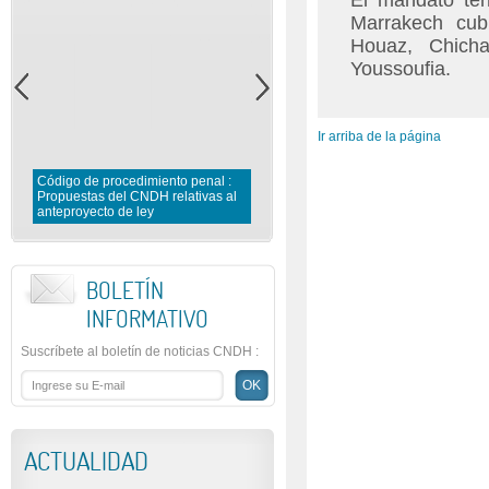
El mandato ter
Marrakech cub
Houaz, Chich
Youssoufia.
Ir arriba de la página
Código de procedimiento penal :
Propuestas del CNDH relativas al
anteproyecto de ley
Las penas alternativas
BOLETÍN
INFORMATIVO
Suscríbete al boletín de noticias CNDH
:
ACTUALIDAD