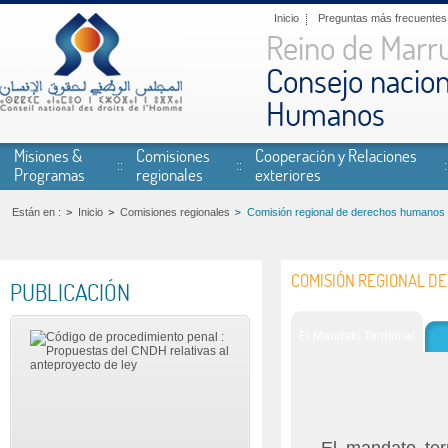
Pasar al contenido principal
Inicio
Preguntas más frecuentes
Reino de Marr
Consejo nacion
Humanos
Misiones &
Comisiones
Cooperación y Relaciones
Programas
regionales
exteriores
Están en :
Inicio
Comisiones regionales
Comisión regional de derechos humanos 
COMISIÓN REGIONAL D
PUBLICACIÓN
El Mandato Territorial