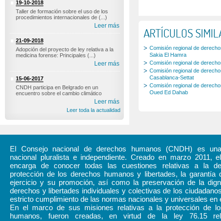
19-10-2018
Taller de formación sobre el uso de los
procedimientos internacionales de (...)
Leer más
ARTÍCULOS SIMI
21-09-2018
Comisión regional de derecho
Adopción del proyecto de ley relativa a la
Sakia El Hamra
medicina forense: Principales (...)
Comisión regional de derecho
Leer más
Comisión regional de derech
Casablanca-Settat
15-06-2017
Comisión regional de derecho
CNDH participa en Belgrado en un
Oued Ed Dahab
encuentro sobre el cambio climático
Leer más
Leer toda la actualidad
El Consejo nacional de derechos humanos (CNDH) es una i
nacional pluralista e independiente. Creado en marzo 2011,
encarga de conocer todas las cuestiones relativas a la d
protección de los derechos humanos y libertades, la garantía 
ejercicio y su promoción, así como la preservación de la dign
derechos y libertades individuales y colectivas de los ciudadanos
estricto cumplimiento de las normas nacionales y universales en 
En el marco de sus misiones relativas a la protección de l
humanos, fueron creadas, en virtud de la ley 76.15 rel