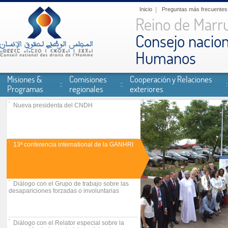
Pasar al contenido principal
Inicio
Preguntas más frecuentes
Reino de Marr
Consejo nacion
Humanos
Misiones &
Comisiones
Cooperación y Relaciones
Programas
regionales
exteriores
Nueva presidenta del CNDH
13ª conferencia international de la GANHRI
Diálogo con el Grupo de trabajo sobre las
desapariciones forzadas o involuntarias
Diálogo con el Relator especial sobre la