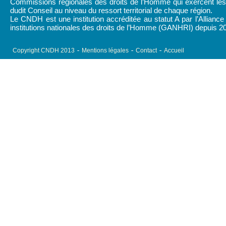
Commissions régionales des droits de l’Homme qui exercent les 
dudit Conseil au niveau du ressort territorial de chaque région.
Le CNDH est une institution accréditée au statut A par l’Alliance
institutions nationales des droits de l’Homme (GANHRI) depuis 2
Copyright CNDH 2013
Mentions légales
Contact
Accueil