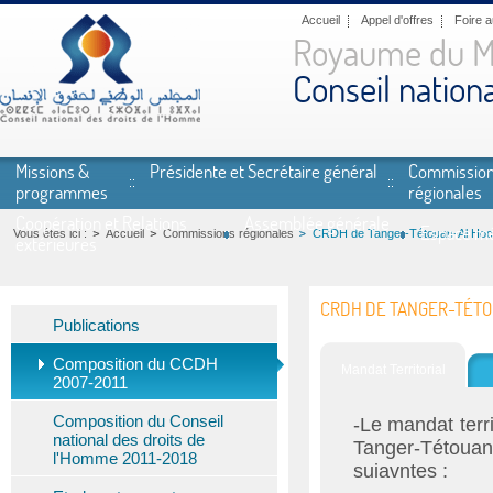
Aller au contenu principal
Accueil
Appel d'offres
Foire 
Royaume du M
Conseil nation
Missions &
Présidente et Secrétaire général
Commissio
programmes
régionales
Coopération et Relations
Assemblée générale
Espace mé
Vous êtes ici :
Accueil
Commissions régionales
CRDH de Tanger-Tétouan-Al Ho
extérieures
CRDH DE TANGER-TÉT
Publications
Composition du CCDH
Mandat Territorial
2007-2011
Composition du Conseil
-Le mandat terr
national des droits de
Tanger-Tétou
l'Homme 2011-2018
suiavntes :