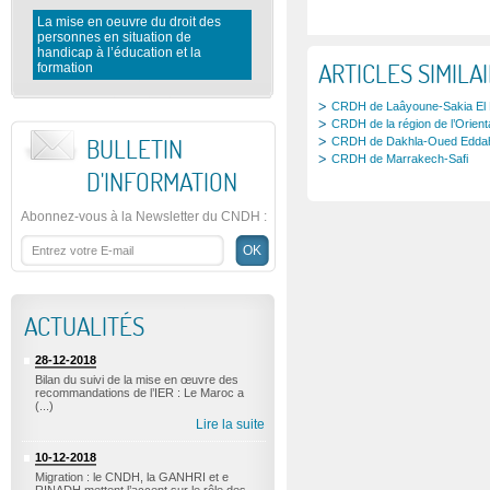
La mise en oeuvre du droit des
personnes en situation de
Rapport préliminaire du CNDH 
handicap à l’éducation et la
l’observation des élections
ARTICLES SIMILA
formation
législatives 2016
CRDH de Laâyoune-Sakia El
CRDH de la région de l’Orient
BULLETIN
CRDH de Dakhla-Oued Edda
CRDH de Marrakech-Safi
D'INFORMATION
Abonnez-vous à la Newsletter du CNDH
:
ACTUALITÉS
28-12-2018
Bilan du suivi de la mise en œuvre des
recommandations de l’IER : Le Maroc a
(...)
Lire la suite
10-12-2018
Migration : le CNDH, la GANHRI et e