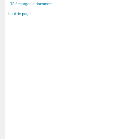
Télécharger le document
Haut de page
Rapport préliminaire du CNDH sur
Avis du CNDH sur le projet de loi
l’observation des élections
N° 13-31 relatif au droit d’accès à
législatives 2016
l’information.