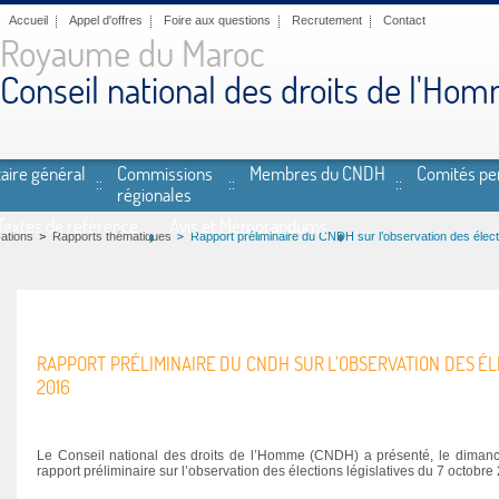
Accueil
Appel d'offres
Foire aux questions
Recrutement
Contact
Royaume du Maroc
Conseil national des droits de l'Ho
aire général
Commissions
Membres du CNDH
Comités p
régionales
Textes de référence
Avis et Mémorandums
cations
Rapports thématiques
Rapport préliminaire du CNDH sur l’observation des élect
RAPPORT PRÉLIMINAIRE DU CNDH SUR L’OBSERVATION DES ÉL
2016
Le Conseil national des droits de l’Homme (CNDH) a présenté, le diman
rapport préliminaire sur l’observation des élections législatives du 7 octobre