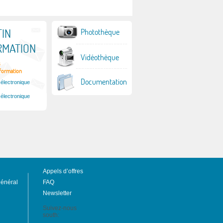
IN
Photothèque
RMATION
Vidéothèque
s
nformation
Documentation
 électronique
 électronique
Appels d’offres
général
FAQ
Newsletter
Suivez-nous
south: