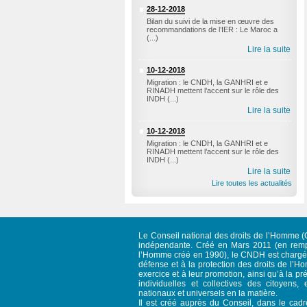
28-12-2018
Bilan du suivi de la mise en œuvre des
recommandations de l’IER : Le Maroc a
(...)
Lire la suite
10-12-2018
Migration : le CNDH, la GANHRI et e
RINADH mettent l’accent sur le rôle des
INDH (...)
Lire la suite
10-12-2018
Migration : le CNDH, la GANHRI et e
RINADH mettent l’accent sur le rôle des
INDH (...)
Lire la suite
Lire toutes les actualités
Le Conseil national des droits de l’Homme (C
indépendante. Créé en Mars 2011 (en rempl
l’Homme créé en 1990), le CNDH est chargé d
défense et à la protection des droits de l’Ho
exercice et à leur promotion, ainsi qu’à la pré
individuelles et collectives des citoyens, 
nationaux et universels en la matière.
Il est créé auprès du Conseil, dans le cad