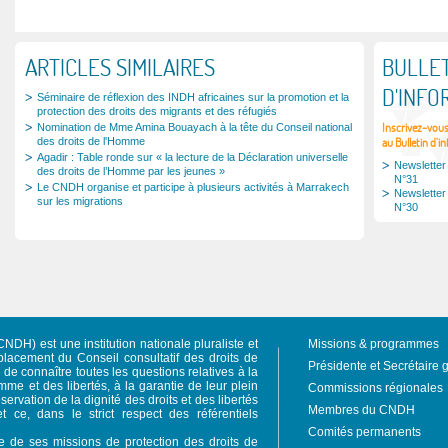
ARTICLES SIMILAIRES
BULLET
D'INFO
Séminaire de réflexion des INDH africaines sur la promotion et la
protection des droits des migrants et des réfugiés
Inscrivez-vou
Nomination de Mme Amina Bouayach à la tête du Conseil national
des droits de l'Homme
au Bulletin d'i
Agadir : Table ronde sur « la lecture de la Déclaration universelle
Newsletter
des droits de l’Homme par les jeunes »
N°31
Le CNDH organise et participe à plusieurs activités à Marrakech
Newsletter
sur les migrations
N°30
NDH) est une institution nationale pluraliste et
Missions & programmes
acement du Conseil consultatif des droits de
Présidente et Secrétaire 
e connaître toutes les questions relatives à la
mme et des libertés, à la garantie de leur plein
Commissions régionales
servation de la dignité des droits et des libertés
Membres du CNDH
et ce, dans le strict respect des référentiels
Comités permanents
re de ses missions de protection des droits de