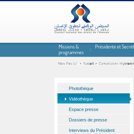
Aller au contenu principal
Missions &
Présidente et Secrét
programmes
Espace médias
Documentation
Vous êtes ici :
Accueil
Commissions régionale
Photothèque
Vidéothèque
Espace presse
Dossiers de presse
Interviews du Président