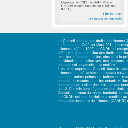
Migration : le CNDH, la GANHRI et e
RINADH mettent l’accent sur le rôle des
INDH (...)
Lire la suite
Lire toutes les actualités
Le Conseil national des droits de l’Homme (C
indépendante. Créé en Mars 2011 (en rempl
l’Homme créé en 1990), le CNDH est chargé d
défense et à la protection des droits de l’Ho
exercice et à leur promotion, ainsi qu’à la pré
individuelles et collectives des citoyens, 
nationaux et universels en la matière.
Il est créé auprès du Conseil, dans le cad
l’Homme, les mécanismes nationaux suivant
torture et autres peines ou traitements c
national de recours pour les enfants victim
national de protection des droits de person
de 12 Commissions régionales des droits d
Conseil au niveau du ressort territorial de ch
Le CNDH est une institution accréditée au s
nationales des droits de l’Homme (GANHRI) 