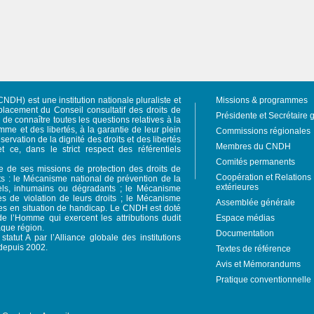
NDH) est une institution nationale pluraliste et
Missions & programmes
acement du Conseil consultatif des droits de
Présidente et Secrétaire 
e connaître toutes les questions relatives à la
mme et des libertés, à la garantie de leur plein
Commissions régionales
servation de la dignité des droits et des libertés
Membres du CNDH
et ce, dans le strict respect des référentiels
Comités permanents
re de ses missions de protection des droits de
Coopération et Relations
s : le Mécanisme national de prévention de la
extérieures
ruels, inhumains ou dégradants ; le Mécanisme
es de violation de leurs droits ; le Mécanisme
Assemblée générale
nes en situation de handicap. Le CNDH est doté
e l’Homme qui exercent les attributions dudit
Espace médias
aque région.
Documentation
tatut A par l’Alliance globale des institutions
depuis 2002.
Textes de référence
Avis et Mémorandums
Pratique conventionnelle