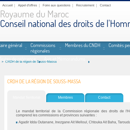
Accueil
Appel d'offres
Foire aux questions
Recrutement
Contact
Royaume du Maroc
Conseil national des droits de l'Ho
aire général
Commissions
Membres du CNDH
Comités p
régionales
Textes de référence
Avis et Mémorandums
s
CRDH de la région de Souss-Massa
CRDH DE LA RÉGION DE SOUSS-MASSA
Mandat Territorial
Membres
Contact
Le mandat territorial de la Commission régionale des droits de 
comprend les commissions et provinces suivantes :
Agadir Idda Outanane, Inezgane Ait Melloul, Chtouka Ait Baha, Taroudant