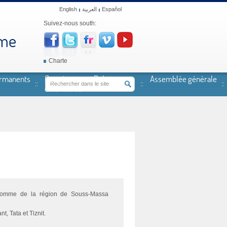
English
العربية
Español
Suivez-nous south:
mme
Charte
ermanents
Coopération et Relations
Assemblée générale
extérieures
l'Homme de la région de Souss-Massa
, Tata et Tiznit.