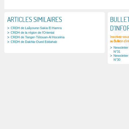
ARTICLES SIMILAIRES
BULLET
D'INFO
CRDH de Laâyoune-Sakia El Hamra
CRDH de la région de l’Oriental
Inscrivez-vou
CRDH de Tanger-Tétouan-Al Hoceima
au Bulletin d'i
CRDH de Dakhla-Oued Eddahab
Newsletter
N°31
Newsletter
N°30