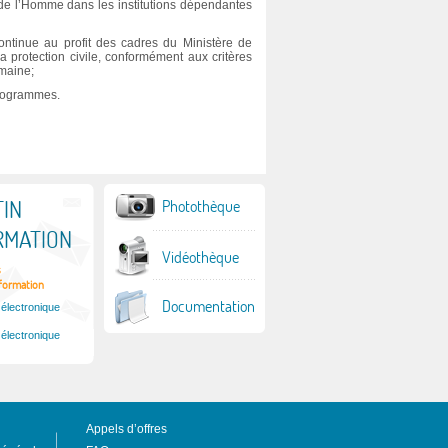
de l’Homme dans les institutions dépendantes
ontinue au profit des cadres du Ministère de
 la protection civile, conformément aux critères
omaine;
 programmes.
IN
Photothèque
RMATION
Vidéothèque
s
nformation
Documentation
 électronique
 électronique
Appels d’offres