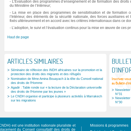
- L’Evaluation des programmes d’enseignement et de formation des droits 
du Ministère de l’Intérieur;
- La mise en place des programmes de sensibilisation et de formation c
l’Intérieur, des éléments de la sécurité nationale, des forces auxiliaires et
fixés ultérieurement et en accord avec les critères internationaux dans ce d
- L’adoption, le suivi et l’évaluation continus pour la mise en œuvre de ces
Haut de page
ARTICLES SIMILAIRES
BULLET
D'INFO
Séminaire de réflexion des INDH africaines sur la promotion et la
protection des droits des migrants et des réfugiés
Inscrivez-vou
Nomination de Mme Amina Bouayach à la tête du Conseil national
des droits de l'Homme
au Bulletin d'i
Agadir : Table ronde sur « la lecture de la Déclaration universelle
Newsletter
des droits de l’Homme par les jeunes »
N°31
Le CNDH organise et participe à plusieurs activités à Marrakech
Newsletter
sur les migrations
N°30
NDH) est une institution nationale pluraliste et
Missions & programmes
acement du Conseil consultatif des droits de