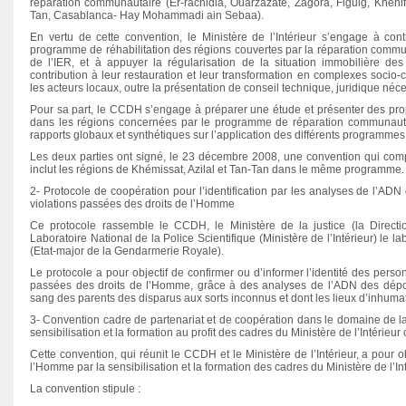
réparation communautaire (Er-rachidia, Ouarzazate, Zagora, Figuig, Khénifr
Tan, Casablanca- Hay Mohammadi ain Sebaa).
En vertu de cette convention, le Ministère de l’Intérieur s’engage à contr
programme de réhabilitation des régions couvertes par la réparation co
de l’IER, et à appuyer la régularisation de la situation immobilière des
contribution à leur restauration et leur transformation en complexes socio
les acteurs locaux, outre la présentation de conseil technique, juridique né
Pour sa part, le CCDH s’engage à préparer une étude et présenter des pro
dans les régions concernées par le programme de réparation communautai
rapports globaux et synthétiques sur l’application des différents programmes
Rapport préliminaire du CNDH sur
Avis du CNDH sur le projet de loi
Les deux parties ont signé, le 23 décembre 2008, une convention qui comp
l’observation des élections
N° 13-31 relatif au droit d’accès à
inclut les régions de Khémissat, Azilal et Tan-Tan dans le même programme.
législatives 2016
l’information.
2- Protocole de coopération pour l’identification par les analyses de l’A
violations passées des droits de l’Homme
Ce protocole rassemble le CCDH, le Ministère de la justice (la Directio
Laboratoire National de la Police Scientifique (Ministère de l’Intérieur) le
(Etat-major de la Gendarmerie Royale).
Le protocole a pour objectif de confirmer ou d’informer l’identité des pers
passées des droits de l’Homme, grâce à des analyses de l’ADN des dépou
sang des parents des disparus aux sorts inconnus et dont les lieux d’inhuma
3- Convention cadre de partenariat et de coopération dans le domaine de la
sensibilisation et la formation au profit des cadres du Ministère de l’Intérieur 
Cette convention, qui réunit le CCDH et le Ministère de l’Intérieur, a pour o
l’Homme par la sensibilisation et la formation des cadres du Ministère de l’Int
La convention stipule :