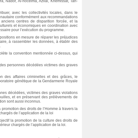
a, Nador, Al-hoceima, Azilal, Khémissat, Tan-
ibuer, avec les collectivités locales, dans le
mmunautaire conformément aux recommandations
 anciens centres de disparition forcée, et la
-culturels et économiques en coordination avec
cessaire pour l’exécution du programme.
positions en mesure de réparer les préjudices
re, à rassembler les données, à établir des
.
Avis du Conseil national des droits
de l’Homme sur le projet de loi n°
Éducation à la citoyenneté et 
lète la convention mentionnée ci-dessus, qui
27.14 relatif à la lutte contre la
droits de l’Homme : manuel po
traite des personnes
les jeunes au Maroc
DN des personnes décédées victimes des graves
n des affaires criminelles et des grâces, le
 laboratoire génétique de la Gendarmerie Royale
onnes décédées, victimes des graves violations
illes, et en préservant des prélèvements de
tion sont aussi inconnus.
 promotion des droits de l’Homme à travers la
chargés de l’application de la loi
bjectif la promotion de la culture des droits de
érieur chargés de l’application de la loi.