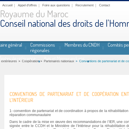
Accueil
Appel d'offres
Foire aux questions
Recrutement
Contact
Royaume du Maroc
Conseil national des droits de l'Ho
aire général
Commissions
Membres du CNDH
Comités p
régionales
Textes de référence
Avis et Mémorandums
 extérieures
Coopération
Partenaires nationaux
Conventions de partenariat et de coo
CONVENTIONS DE PARTENARIAT ET DE COOPÉRATION EN
L’INTÉRIEUR
1- convention de partenariat et de coordination à propos de la réhabilitat
réparation communautaire
Dans le cadre de la mise en œuvre des recommandations de l’IER, une conv
signée entre le CCDH et le Ministère de l’Intérieur pour la réhabilitation