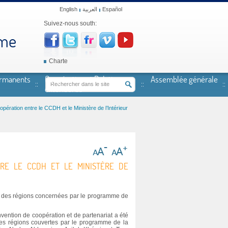
English
العربية
Español
Suivez-nous south:
mme
Charte
ermanents
Coopération et Relations
Assemblée générale
extérieures
pération entre le CCDH et le Ministère de l’Intérieur
TRE LE CCDH ET LE MINISTÈRE DE
ion des régions concernées par le programme de
ention de coopération et de partenariat a été
 des régions couvertes par le programme de la