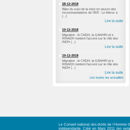
28-12-2018
Bilan du suivi de la mise en œuvre des
recommandations de l’IER : Le Maroc a
(...)
Lire la suite
10-12-2018
Migration : le CNDH, la GANHRI et e
RINADH mettent l’accent sur le rôle des
INDH (...)
Lire la suite
10-12-2018
Migration : le CNDH, la GANHRI et e
RINADH mettent l’accent sur le rôle des
INDH (...)
Lire la suite
Lire toutes les actualités
Le Conseil national des droits de l’Homme (C
indépendante. Créé en Mars 2011 (en rempl