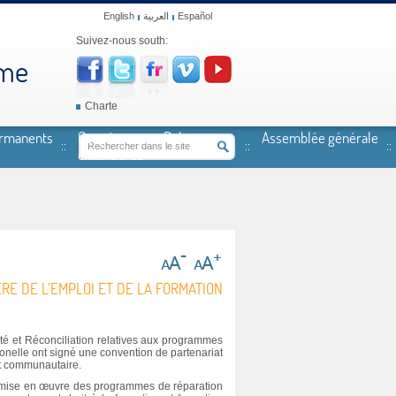
English
العربية
Español
Suivez-nous south:
mme
Charte
ermanents
Coopération et Relations
Assemblée générale
extérieures
RE DE L’EMPLOI ET DE LA FORMATION
é et Réconciliation relatives aux programmes
ionelle ont signé une convention de partenariat
 et communautaire.
la mise en œuvre des programmes de réparation