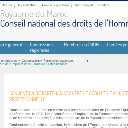
Accueil
Appel d'offres
Foire aux questions
Recrutement
Contact
Royaume du Maroc
Conseil national des droits de l'Ho
aire général
Commissions
Membres du CNDH
Comités p
régionales
Textes de référence
Avis et Mémorandums
 extérieures
Coopération
Partenaires nationaux
ère de l’Emploi et de la Formation Professionnelle
CONVENTION DE PARTENARIAT ENTRE LE CCDH ET LE MINISTÈ
PROFESSIONNELLE
Dans le cadre de la mis en œuvre des recommandations de l’Instance Equit
de réparation, le CCDH et le Minisère de l'Emploi et de la Formation profess
et de coopération relative à la mise en oeuvre de la réparation individuelle
Conformément à cette convention, le Ministère de l’Emploi contribuera à 