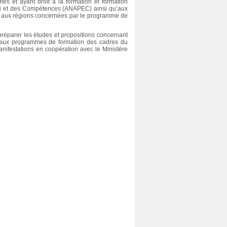
mes et ayant droit à la formation et formation
loi et des Compétences (ANAPEC) ainsi qu’aux
rité aux régions concernées par le programme de
préparer les études et propositions concernant
per aux programmes de formation des cadres du
anifestations en coopération avec le Ministère
Avis du Conseil national des droits
de l’Homme sur le projet de loi n°
Éducation à la citoyenneté et 
27.14 relatif à la lutte contre la
droits de l’Homme : manuel po
traite des personnes
les jeunes au Maroc