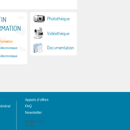
IN
Photothèque
RMATION
Vidéothèque
s
nformation
Documentation
 électronique
 électronique
Appels d’offres
général
FAQ
Newsletter
Suivez-nous
south: