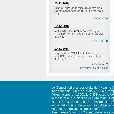
28-12-2018
Bilan du suivi de la mise en œuvre des
recommandations de l’IER : Le Maroc a
(...)
Lire la suite
10-12-2018
Migration : le CNDH, la GANHRI et e
RINADH mettent l’accent sur le rôle des
INDH (...)
Lire la suite
10-12-2018
Migration : le CNDH, la GANHRI et e
RINADH mettent l’accent sur le rôle des
INDH (...)
Lire la suite
Lire toutes les actualités
Le Conseil national des droits de l’Homme (C
indépendante. Créé en Mars 2011 (en rempl
l’Homme créé en 1990), le CNDH est chargé d
défense et à la protection des droits de l’Ho
exercice et à leur promotion, ainsi qu’à la pré
individuelles et collectives des citoyens, 
nationaux et universels en la matière.
Il est créé auprès du Conseil, dans le cad