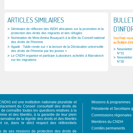
ARTICLES SIMILAIRES
BULLET
D'INFO
Séminaire de réflexion des INDH africaines sur la promotion et la
protection des droits des migrants et des réfugiés
Inscrivez-vou
Nomination de Mme Amina Bouayach à la tête du Conseil national
des droits de l'Homme
au Bulletin d'i
Agadir : Table ronde sur « la lecture de la Déclaration universelle
Newsletter
des droits de l’Homme par les jeunes »
N°31
Le CNDH organise et participe à plusieurs activités à Marrakech
Newsletter
sur les migrations
N°30
NDH) est une institution nationale pluraliste et
Missions & programmes
acement du Conseil consultatif des droits de
Présidente et Secrétaire 
e connaître toutes les questions relatives à la
mme et des libertés, à la garantie de leur plein
Commissions régionales
servation de la dignité des droits et des libertés
Membres du CNDH
et ce, dans le strict respect des référentiels
Comités permanents
re de ses missions de protection des droits de