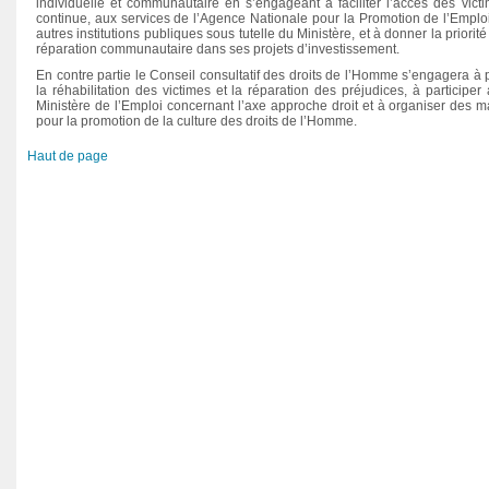
individuelle et communautaire en s’engageant à faciliter l’accès des victi
continue, aux services de l’Agence Nationale pour la Promotion de l’Emp
autres institutions publiques sous tutelle du Ministère, et à donner la prio
réparation communautaire dans ses projets d’investissement.
En contre partie le Conseil consultatif des droits de l’Homme s’engagera à 
la réhabilitation des victimes et la réparation des préjudices, à partici
Ministère de l’Emploi concernant l’axe approche droit et à organiser des m
pour la promotion de la culture des droits de l’Homme.
Haut de page
Rapport préliminaire du CNDH sur
Avis du CNDH sur le projet de loi
l’observation des élections
N° 13-31 relatif au droit d’accès à
législatives 2016
l’information.