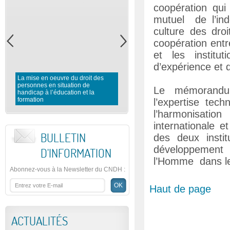
coopération qui
mutuel de l’ind
culture des dro
coopération entr
et les institut
d’expérience et 
La mise en oeuvre du droit des
personnes en situation de
Rapport préliminaire du CNDH 
Le mémorandum
handicap à l’éducation et la
l’observation des élections
formation
législatives 2016
l’expertise tec
l’harmonisatio
internationale e
BULLETIN
des deux instit
développement 
D'INFORMATION
l’Homme dans le
Abonnez-vous à la Newsletter du CNDH
:
Haut de page
ACTUALITÉS