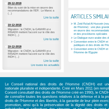
28-12-2018
Bilan du suivi de la mise en œuvre des
recommandations de l’IER : Le Maroc a
(...)
ARTICLES SIMILA
Lire la suite
M. Zeid Ra'ad Al Hussein (no
10-12-2018
de l’Homme) : une plus grande
Migration : le CNDH, la GANHRI et e
en œuvre des recommandation
RINADH mettent l’accent sur le rôle des
et des procédures spéciales
INDH (...)
Le Dialogue euro-arabe des d
Lire la suite
Convention entre le CNDH et le
publiques et des droits de l’
10-12-2018
Convention entre le CNDH et l’
Migration : le CNDH, la GANHRI et e
l’Homme de l’Egypte
RINADH mettent l’accent sur le rôle des
INDH (...)
Lire la suite
Lire toutes les actualités
Le Conseil national des droits de l’Homme (CNDH) est une 
nationale pluraliste et indépendante. Créé en Mars 2011 (en rem
Conseil consultatif des droits de l’Homme créé en 1990), le CND
de connaître toutes les questions relatives à la défense et à la pr
droits de l’Homme et des libertés, à la garantie de leur plein exerc
promotion, ainsi qu’à la préservation de la dignité des droits et 
individuelles et collectives des citoyens, et ce, dans le strict