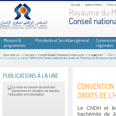
Aller au contenu principal
Accueil
Appel d'offres
Foire 
Royaume du M
Conseil nation
Missions &
Présidente et Secrétaire général
Commissio
programmes
régionales
Coopération et Relations
Assemblée générale
Espace mé
Vous êtes ici :
Accueil
Coopération et Relations extérieures
Coopération
Parten
extérieures
Convention entre le CNDH et le Centre national des droits de l’Homme du Royaume haché
PUBLICATIONS À LA UNE
CONVENTION 
DROITS DE L
Le CNDH et le
hachémite de J