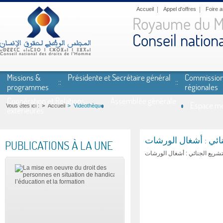
Aller au contenu principal
Accueil
Appel d'offres
Foire 
Royaume du M
Conseil nation
Missions &
Présidente et Secrétaire général
Commissio
programmes
régionales
Coopération et Relations
Assemblée générale
Espace mé
Vous êtes ici :
Accueil
Vidéothèque
extérieures
نائي : أشغال الورشات
PUBLICATIONS À LA UNE
تشريع الجنائي : أشغال الورشات