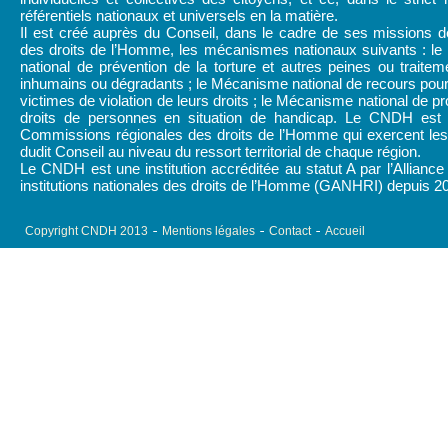
référentiels nationaux et universels en la matière.
Il est créé auprès du Conseil, dans le cadre de ses missions d
des droits de l’Homme, les mécanismes nationaux suivants : l
national de prévention de la torture et autres peines ou traitem
inhumains ou dégradants ; le Mécanisme national de recours pour
victimes de violation de leurs droits ; le Mécanisme national de pr
droits de personnes en situation de handicap. Le CNDH est
Commissions régionales des droits de l’Homme qui exercent les 
dudit Conseil au niveau du ressort territorial de chaque région.
Le CNDH est une institution accréditée au statut A par l’Alliance
institutions nationales des droits de l’Homme (GANHRI) depuis 2
Copyright CNDH 2013
Mentions légales
Contact
Accueil