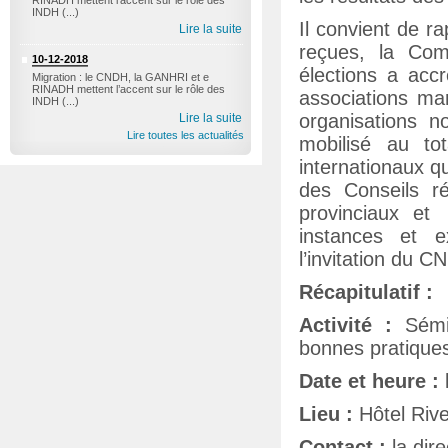
RINADH mettent l’accent sur le rôle des
INDH (...)
Il convient de r
Lire la suite
reçues, la Com
10-12-2018
élections a accr
Migration : le CNDH, la GANHRI et e
RINADH mettent l’accent sur le rôle des
associations ma
INDH (...)
organisations n
Lire la suite
Lire toutes les actualités
mobilisé au to
internationaux q
des Conseils r
provinciaux et
instances et e
l’invitation du C
Récapitulatif :
Activité :
Sémin
bonnes pratiques
Date et heure :
Lieu :
Hôtel Riv
Contact :
la dir