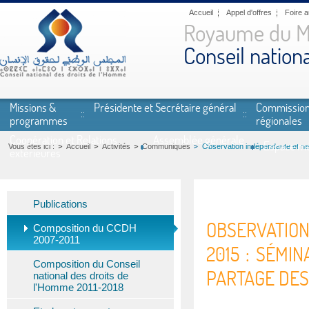
Aller au contenu principal
Accueil
Appel d'offres
Foire 
Royaume du M
Conseil nation
Missions &
Présidente et Secrétaire général
Commissio
programmes
régionales
Coopération et Relations
Assemblée générale
Espace mé
Vous êtes ici :
Accueil
Activités
Communiqués
Observation indépendante et neu
extérieures
Publications
OBSERVATION
Composition du CCDH
2007-2011
2015 : SÉMIN
Composition du Conseil
PARTAGE DES
national des droits de
l'Homme 2011-2018