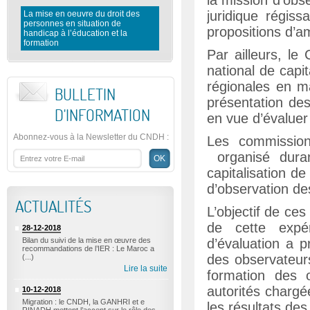
la mission d’obs
juridique régi
La mise en oeuvre du droit des
personnes en situation de
Rapport préliminaire du CNDH 
propositions d’am
handicap à l’éducation et la
l’observation des élections
formation
législatives 2016
Par ailleurs, l
national de capi
régionales en ma
BULLETIN
présentation des
D'INFORMATION
en vue d’évaluer
Abonnez-vous à la Newsletter du CNDH
:
Les commission
organisé duran
capitalisation 
d’observation de
ACTUALITÉS
L’objectif de ces 
de cette expér
28-12-2018
Bilan du suivi de la mise en œuvre des
d’évaluation a p
recommandations de l’IER : Le Maroc a
des observateurs
(...)
Lire la suite
formation des o
autorités chargé
10-12-2018
Migration : le CNDH, la GANHRI et e
les résultats des