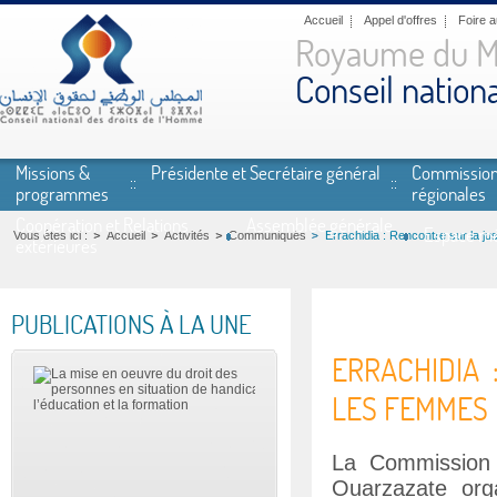
Aller au contenu principal
Accueil
Appel d'offres
Foire 
Royaume du M
Conseil nation
Missions &
Présidente et Secrétaire général
Commissio
programmes
régionales
Coopération et Relations
Assemblée générale
Espace mé
Vous êtes ici :
Accueil
Activités
Communiqués
Errachidia : Rencontre sur la j
extérieures
PUBLICATIONS À LA UNE
ERRACHIDIA
LES FEMMES
La Commission 
Ouarzazate org