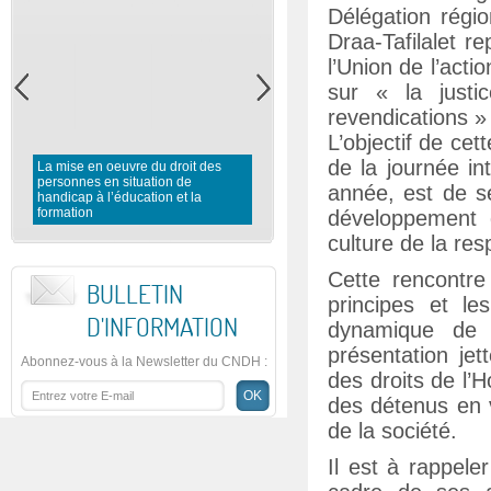
Délégation régio
Draa-Tafilalet re
l’Union de l’acti
sur « la justi
revendications » 
L’objectif de ce
de la journée i
La mise en oeuvre du droit des
personnes en situation de
Rapport préliminaire du CNDH 
année, est de se
handicap à l’éducation et la
l’observation des élections
formation
législatives 2016
développement 
culture de la res
Cette rencontre
BULLETIN
principes et l
D'INFORMATION
dynamique de r
présentation jet
Abonnez-vous à la Newsletter du CNDH
:
des droits de l’
des détenus en v
de la société.
Il est à rappel