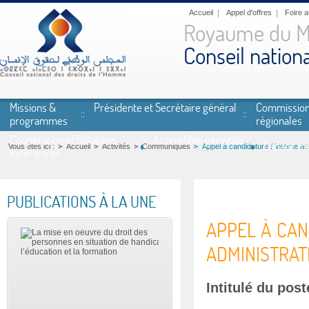
Aller au contenu principal
Accueil
Appel d'offres
Foire 
Royaume du M
Conseil nation
Missions &
Présidente et Secrétaire général
Commissio
programmes
régionales
Coopération et Relations
Assemblée générale
Espace mé
Vous êtes ici :
Accueil
Activités
Communiqués
Appel à candidature ( interne au
extérieures
PUBLICATIONS À LA UNE
APPEL À CAND
ADMINISTRATI
Intitulé du pos