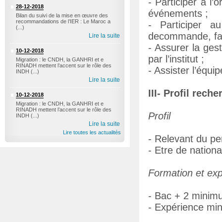
- Participer à l’
28-12-2018
événements ;
Bilan du suivi de la mise en œuvre des
recommandations de l’IER : Le Maroc a
- Participer a
(...)
decommande, fact
Lire la suite
- Assurer la ges
10-12-2018
par l’institut ;
Migration : le CNDH, la GANHRI et e
RINADH mettent l’accent sur le rôle des
- Assister l’équi
INDH (...)
Lire la suite
III- Profil reche
10-12-2018
Migration : le CNDH, la GANHRI et e
RINADH mettent l’accent sur le rôle des
Profil
INDH (...)
Lire la suite
Lire toutes les actualités
- Relevant du pe
- Etre de nation
Formation et ex
- Bac + 2 minimu
- Expérience min