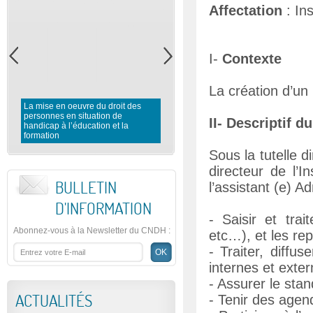
Affectation
: Ins
I-
Contexte
La création d’un
La mise en oeuvre du droit des
personnes en situation de
Rapport préliminaire du CNDH 
II- Descriptif d
handicap à l’éducation et la
l’observation des élections
formation
législatives 2016
Sous la tutelle d
directeur de l’I
BULLETIN
l’assistant (e) Ad
D'INFORMATION
- Saisir et trai
Abonnez-vous à la Newsletter du CNDH
:
etc…), et les rep
- Traiter, diffus
internes et extern
- Assurer le sta
ACTUALITÉS
- Tenir des agen