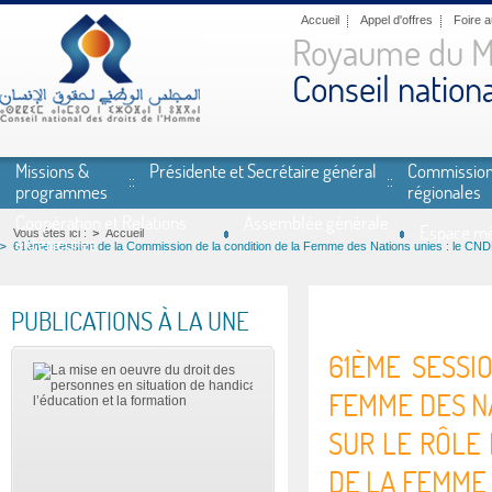
Aller au contenu principal
Accueil
Appel d'offres
Foire 
Royaume du M
Conseil nation
Missions &
Présidente et Secrétaire général
Commissio
programmes
régionales
Coopération et Relations
Assemblée générale
Espace mé
Vous êtes ici :
Accueil
extérieures
61ème session de la Commission de la condition de la Femme des Nations unies : le CNDH
PUBLICATIONS À LA UNE
61ÈME SESSI
FEMME DES NA
SUR LE RÔLE
DE LA FEMME