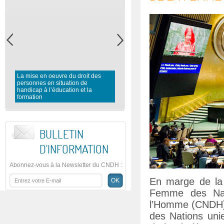
La mise en oeuvre du droit des
personnes en situation de
Rapport préliminaire du CNDH 
handicap à l’éducation et la
l’observation des élections
formation
législatives 2016
BULLETIN
D'INFORMATION
Abonnez-vous à la Newsletter du CNDH
:
En marge de la
Femme des Nati
l’Homme (CNDH) 
des Nations unie