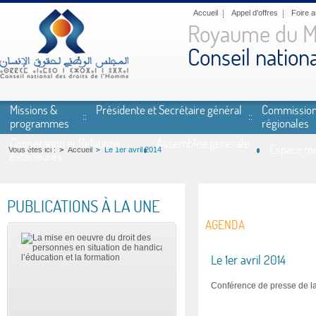
Aller au contenu principal
Accueil
Appel d'offres
Foire 
Royaume du M
Conseil nation
Missions &
Présidente et Secrétaire général
Commissio
programmes
régionales
Coopération et Relations
Assemblée générale
Espace mé
Vous êtes ici :
Accueil
Le 1er avril 2014
extérieures
PUBLICATIONS À LA UNE
AGENDA
Le 1er avril 2014
Conférence de presse de l