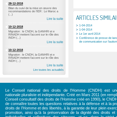
28-12-2018
Bilan du suivi de la mise en œuvre des
recommandations de l’IER : Le Maroc a
(...)
ARTICLES SIMILA
Lire la suite
1-04-2014
10-12-2018
1-04-2014
Migration : le CNDH, la GANHRI et e
Le 1er avril 2014
RINADH mettent l’accent sur le rôle des
INDH (...)
Conférence de presse de lan
de communication sur l’autis
Lire la suite
10-12-2018
Migration : le CNDH, la GANHRI et e
RINADH mettent l’accent sur le rôle des
INDH (...)
Lire la suite
Lire toutes les actualités
Le Conseil national des droits de l’Homme (CNDH) est une 
nationale pluraliste et indépendante. Créé en Mars 2011 (en rem
Conseil consultatif des droits de l’Homme créé en 1990), le CND
de connaître toutes les questions relatives à la défense et à la pr
droits de l’Homme et des libertés, à la garantie de leur plein exerc
promotion, ainsi qu’à la préservation de la dignité des droits et 
individuelles et collectives des citoyens, et ce, dans le strict