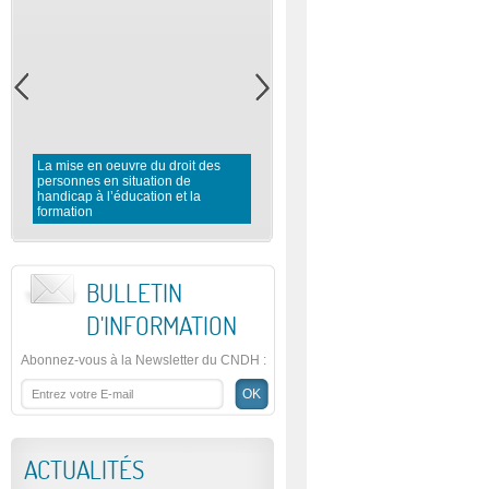
La mise en oeuvre du droit des
personnes en situation de
Rapport préliminaire du CNDH 
handicap à l’éducation et la
l’observation des élections
formation
législatives 2016
BULLETIN
D'INFORMATION
Abonnez-vous à la Newsletter du CNDH
:
ACTUALITÉS