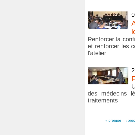
0
A
l
Renforcer la confi
et renforcer les
l'atelier
2
P
U
des médecins lé
traitements
Pages
« premier
‹ pré