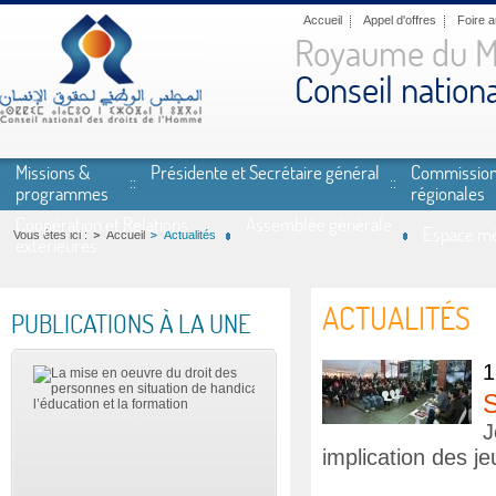
Aller au contenu principal
Accueil
Appel d'offres
Foire 
Royaume du M
Conseil nation
Missions &
Présidente et Secrétaire général
Commissio
programmes
régionales
Coopération et Relations
Assemblée générale
Espace mé
Vous êtes ici :
Accueil
Actualités
extérieures
ACTUALITÉS
PUBLICATIONS À LA UNE
1
J
implication des j