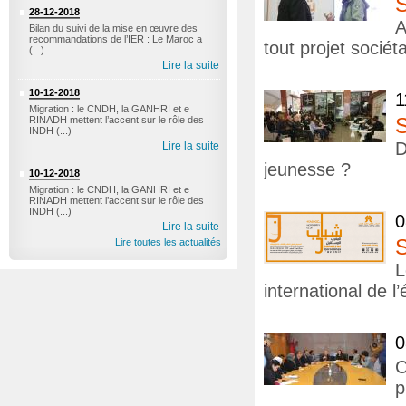
28-12-2018
A
Bilan du suivi de la mise en œuvre des
recommandations de l’IER : Le Maroc a
tout projet sociéta
(...)
Lire la suite
10-12-2018
1
Migration : le CNDH, la GANHRI et e
RINADH mettent l’accent sur le rôle des
INDH (...)
D
Lire la suite
jeunesse ?
10-12-2018
Migration : le CNDH, la GANHRI et e
RINADH mettent l’accent sur le rôle des
INDH (...)
0
Lire la suite
Lire toutes les actualités
L
international de l
0
C
p