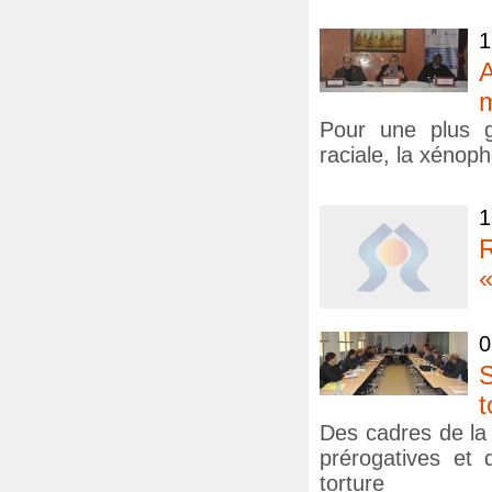
1
A
m
Pour une plus gr
raciale, la xénoph
1
R
«
0
S
t
Des cadres de la 
prérogatives et
torture