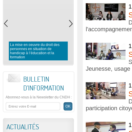
1
l’accompagnement
La mise en oeuvre du droit des
1
personnes en situation de
Rapport préliminaire du CNDH 
handicap à l’éducation et la
l’observation des élections
formation
législatives 2016
S
Jeunesse, usage 
BULLETIN
1
D'INFORMATION
Abonnez-vous à la Newsletter du CNDH
:
D
participation cit
1
ACTUALITÉS