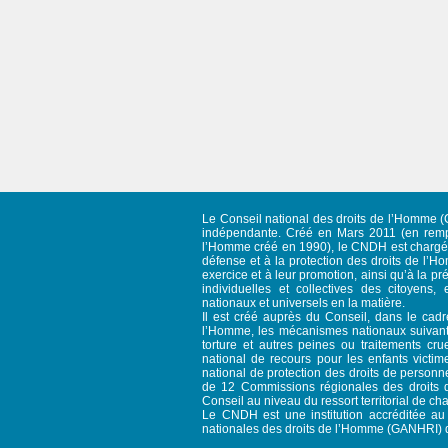
Le Conseil national des droits de l’Homme (C
indépendante. Créé en Mars 2011 (en rempl
l’Homme créé en 1990), le CNDH est chargé d
défense et à la protection des droits de l’Ho
exercice et à leur promotion, ainsi qu’à la pré
individuelles et collectives des citoyens, 
nationaux et universels en la matière.
Il est créé auprès du Conseil, dans le cad
l’Homme, les mécanismes nationaux suivant
torture et autres peines ou traitements c
national de recours pour les enfants victim
national de protection des droits de person
de 12 Commissions régionales des droits d
Conseil au niveau du ressort territorial de ch
Le CNDH est une institution accréditée au s
nationales des droits de l’Homme (GANHRI) 