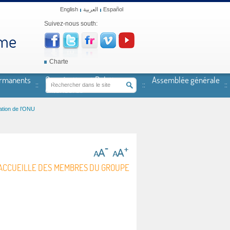
English
العربية
Español
Suivez-nous south:
mme
Charte
ermanents
Coopération et Relations
Assemblée générale
extérieures
ation de l’ONU
E ACCUEILLE DES MEMBRES DU GROUPE