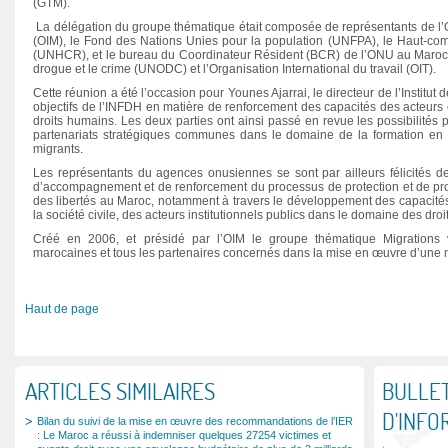
(GTM).
La délégation du groupe thématique était composée de représentants de l’Or
(OIM), le Fond des Nations Unies pour la population (UNFPA), le Haut-com
(UNHCR), et le bureau du Coordinateur Résident (BCR) de l’ONU au Maroc. A
drogue et le crime (UNODC) et l’Organisation International du travail (OIT).
Cette réunion a été l’occasion pour Younes Ajarrai, le directeur de l’Institut d
objectifs de l’INFDH en matière de renforcement des capacités des acteurs 
droits humains. Les deux parties ont ainsi passé en revue les possibilités 
partenariats stratégiques communes dans le domaine de la formation en 
migrants.
Les représentants du agences onusiennes se sont par ailleurs félicités de
d’accompagnement et de renforcement du processus de protection et de pro
des libertés au Maroc, notamment à travers le développement des capacités 
la société civile, des acteurs institutionnels publics dans le domaine des dro
Créé en 2006, et présidé par l’OIM le groupe thématique Migrations vi
marocaines et tous les partenaires concernés dans la mise en œuvre d’une me
Haut de page
ARTICLES SIMILAIRES
BULLET
D'INFO
Bilan du suivi de la mise en œuvre des recommandations de l’IER
: Le Maroc a réussi à indemniser quelques 27254 victimes et