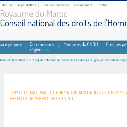
Accueil
Appel d'offres
Foire aux questions
Recrutement
Contact
Royaume du Maroc
Conseil national des droits de l'Ho
aire général
Commissions
Membres du CNDH
Comités p
régionales
Textes de référence
Avis et Mémorandums
 national de formation aux droits de l’Homme accueille des membres du groupe thématique migr
L’INSTITUT NATIONAL DE FORMATION AUX DROITS DE L’HOMM
THÉMATIQUE MIGRATION DE L’ONU