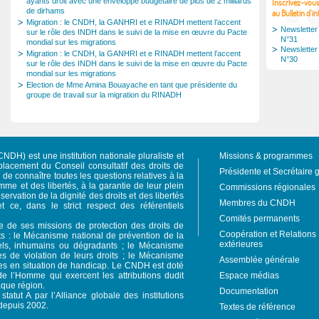
ayants droit avec une enveloppe budgétaire de plus de 2 milliards
Inscrivez-vou
de dirhams
au Bulletin d'i
Migration : le CNDH, la GANHRI et e RINADH mettent l’accent
Newsletter
sur le rôle des INDH dans le suivi de la mise en œuvre du Pacte
N°31
mondial sur les migrations
Newsletter
Migration : le CNDH, la GANHRI et e RINADH mettent l’accent
N°30
sur le rôle des INDH dans le suivi de la mise en œuvre du Pacte
mondial sur les migrations
Election de Mme Amina Bouayache en tant que présidente du
groupe de travail sur la migration du RINADH
NDH) est une institution nationale pluraliste et
Missions & programmes
acement du Conseil consultatif des droits de
Présidente et Secrétaire 
e connaître toutes les questions relatives à la
mme et des libertés, à la garantie de leur plein
Commissions régionales
servation de la dignité des droits et des libertés
Membres du CNDH
et ce, dans le strict respect des référentiels
Comités permanents
re de ses missions de protection des droits de
Coopération et Relations
s : le Mécanisme national de prévention de la
extérieures
ruels, inhumains ou dégradants ; le Mécanisme
es de violation de leurs droits ; le Mécanisme
Assemblée générale
nes en situation de handicap. Le CNDH est doté
e l’Homme qui exercent les attributions dudit
Espace médias
aque région.
Documentation
tatut A par l’Alliance globale des institutions
depuis 2002.
Textes de référence