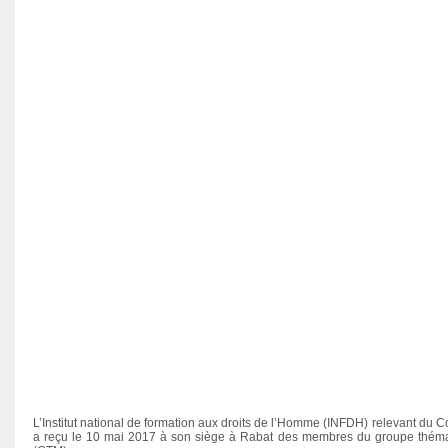
Rapport préliminaire du CNDH sur
Avis du CNDH sur le projet de loi
l’observation des élections
N° 13-31 relatif au droit d’accès à
législatives 2016
l’information.
L’Institut national de formation aux droits de l’Homme (INFDH) relevant du 
a reçu le 10 mai 2017 à son siège à Rabat des membres du groupe théma