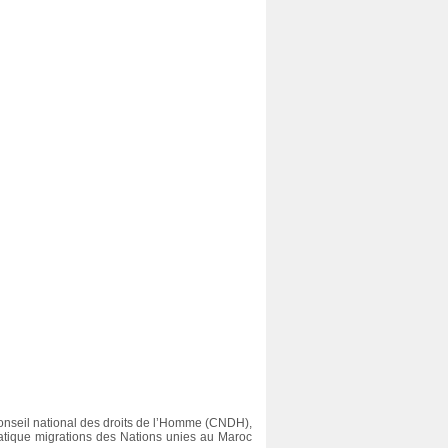
Avis du Conseil national des droits
de l’Homme sur le projet de loi n°
Éducation à la citoyenneté et 
27.14 relatif à la lutte contre la
droits de l’Homme : manuel po
traite des personnes
les jeunes au Maroc
Conseil national des droits de l’Homme (CNDH),
tique migrations des Nations unies au Maroc