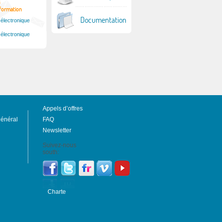
s
nformation
Documentation
 électronique
 électronique
Appels d’offres
général
FAQ
Newsletter
Suivez-nous
south:
Charte