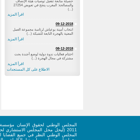
حصيلة متابعة تفعيل توصيات هيئة الإنصاف
والمصالحة: المغرب ينجح في تعويض 27254
(...)
اقرأ المزيد
09-12-2018
‎انتخاب أمينة بوعياش لرئاسة مجموعة العمل
المعنية بالهجرة التابعة للشبكة (...)
اقرأ المزيد
08-12-2018
اختتام فعاليات ندوة دولية لوضع أجندة بحث
مشتركة في مجال الهجرة (...)
اقرأ المزيد
الاطلاع على كل المستجدات
المجلس الوطني لحقوق الإنسان مؤسسة 
المجلس الوطني النظر في جميع القضايا ال
وحمايتها، وضمان ممارستها الكاملة، وا