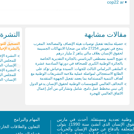
cop22 ar
مقالات مشابهة
النشرة ا
حصيلة متابعة تفعيل توصيات هيئة الإنصاف والمصالحة: المغرب
التسجيل للتو
ينجح في تعويض 27254 حالة من ضحايا الانتهاكات الجسيمة
بالنشرة الإخبا
لحقوق الإنسان بغلاف مالي يناهز 2 مليار درهم
النشرة الإخب
تتويج السيد مصطفى اليزناسني بالجائزة التقديرية الخاصة
للمجلس ال
بالجائزة الوطنية الكبرى للصحافة في دورتها السادسة عشرة
الإنسان- العد
الملتقى البرلماني الثالث للجهات: السيدة بوعياش تؤكد على
النشرة الإخب
الطابع الاستعجالي لمواصلة عملية ملاءمة التشريعات الوطنية مع
للمجلس ال
أهداف التنمية المستدامة بما يعضد تفعيل الجهوية المتقدمة
الإنسان- العد
التحالف العالمي للمؤسسات الوطنية لحقوق الإنسان يدعو الدول
إلى تبني مخطط عمل دامج، شامل وتشاركي من أجل إعمال
الاتفاق العالمي للهجرة
وطنية تعددية ومستقلة. أحدث في مارس
المهام والبرامج
2011 (ليحل محل المجلس الاستشاري لحقوق الإنسان الذي أنشئ سنة 1990). يتولى
التعاون والعلاقات الخار
متعلقة بالدفاع عن حقوق الإنسان والحريات
لنهوض بها وبصيانة كرامة وحقوق وحريات
فضاء الصحافة