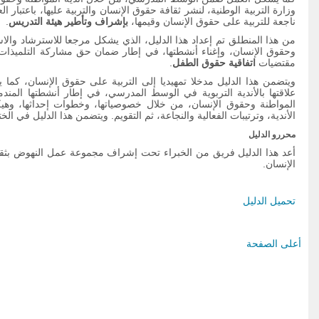
وزارة التربية الوطنية، لنشر ثقافة حقوق الإنسان والتربية عليها، باعتبار 
ناجعة للتربية على حقوق الإنسان وقيمها،
بإشراف وتأطير هيئة التدريس
.
من هذا المنطلق تم إعداد هذا الدليل، الذي يشكل مرجعا للاسترشاد والا
وحقوق الإنسان، وإغناء أنشطتها، في إطار ضمان حق مشاركة التلميذات و
مقتضيات
اتفاقية حقوق الطفل
.
ويتضمن هذا الدليل مدخلا تمهيديا إلى التربية على حقوق الإنسان، كما يت
علاقتها بالأندية التربوية في الوسط المدرسي، في إطار أنشطتها المندم
المواطنة وحقوق الإنسان، من خلال خصوصياتها، وخطوات إحداثها، وهيكل
الأندية، وترتيبات الفعالية والنجاعة، ثم التقويم. ويتضمن هذا الدليل في ا
التربية على المواطنة وحقوق
الإنسان : فهم مشرك للمبادئ
محررو الدليل
والمنهحيات ( دليل الأندية)
أعد هذا الدليل فريق من الخبراء تحت إشراف مجموعة عمل النهوض بثق
الإنسان.
تحميل الدليل
أعلى الصفحة