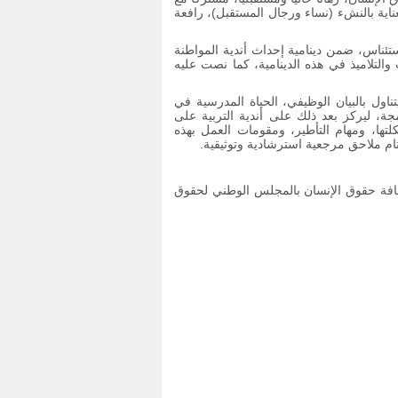
العناية بالنشء (نساء ورجال المستقبل)، رافعة
ستئناس، ضمن دينامية إحداث أندية المواطنة
التلاميذ في هذه الدينامية، كما نصت عليه
ناول بالبيان الوظيفي، الحياة المدرسية في
جة، ليركز بعد ذلك على أندية التربية على
تها، ومهام التأطير، ومقومات العمل بهذه
لختام ملاحق مرجعية استرشادية وتوثيقية.
افة حقوق الإنسان بالمجلس الوطني لحقوق