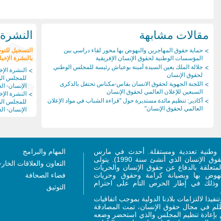
مقالات مشابهة
النشرة ا
حماية حقوق المهاجرين والنهوض بها محور لقاء دراسي بين
التسجيل للتو
المؤسسات الوطنية لحقوق الإنسان الإفريقية
بالنشرة الإخبا
جلالة الملك يعين السيدة أمينة بوعياش رئيسة للمجلس الوطني
النشرة الإخب
لحقوق الإنسان
للمجلس ال
اللجنة الجهوية لحقوق الانسان بفاس-مكناس تحتفل بالذكرى
الإنسان- العد
السبعين للإعلان العالمي لحقوق الإنسان
النشرة الإخب
أكادير: تنظيم مائدة مستديرة حول "قراءة الشباب في مواد الإعلان
للمجلس ال
العالمي لحقوق الإنسان"
الإنسان- العد
وطنية تعددية ومستقلة. أحدث في مارس
المهام والبرامج
2011 (ليحل محل المجلس الاستشاري لحقوق الإنسان الذي أنشئ سنة 1990). يتولى
التعاون والعلاقات الخار
متعلقة بالدفاع عن حقوق الإنسان والحريات
لنهوض بها وبصيانة كرامة وحقوق وحريات
فضاء الصحافة
، وذلك في إطار الحرص التام على احترام
التوثيق
ر 2011 ذات الصلة، وتنفيذا لالتزامات بلادنا الدولية بموجب اتفاقيات
تظلم في مجال حقوق الإنسان، تمت المصادقة
 القانون رقم 76.15 المتعلق بإعادة تنظيم المجلس والذي استحضر وضعه