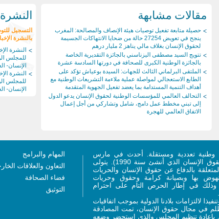
مقالات مشابهة
النشرة ا
حصيلة متابعة تفعيل توصيات هيئة الإنصاف والمصالحة: المغرب
التسجيل للتو
ينجح في تعويض 27254 حالة من ضحايا الانتهاكات الجسيمة
بالنشرة الإخبا
لحقوق الإنسان بغلاف مالي يناهز 2 مليار درهم
النشرة الإخب
تتويج السيد مصطفى اليزناسني بالجائزة التقديرية الخاصة
للمجلس ال
بالجائزة الوطنية الكبرى للصحافة في دورتها السادسة عشرة
الإنسان- العد
الملتقى البرلماني الثالث للجهات: السيدة بوعياش تؤكد على
النشرة الإخب
الطابع الاستعجالي لمواصلة عملية ملاءمة التشريعات الوطنية مع
للمجلس ال
أهداف التنمية المستدامة بما يعضد تفعيل الجهوية المتقدمة
الإنسان- العد
التحالف العالمي للمؤسسات الوطنية لحقوق الإنسان يدعو الدول
إلى تبني مخطط عمل دامج، شامل وتشاركي من أجل إعمال
الاتفاق العالمي للهجرة
وطنية تعددية ومستقلة. أحدث في مارس
المهام والبرامج
2011 (ليحل محل المجلس الاستشاري لحقوق الإنسان الذي أنشئ سنة 1990). يتولى
التعاون والعلاقات الخار
متعلقة بالدفاع عن حقوق الإنسان والحريات
لنهوض بها وبصيانة كرامة وحقوق وحريات
فضاء الصحافة
، وذلك في إطار الحرص التام على احترام
التوثيق
ر 2011 ذات الصلة، وتنفيذا لالتزامات بلادنا الدولية بموجب اتفاقيات
تظلم في مجال حقوق الإنسان، تمت المصادقة
 القانون رقم 76.15 المتعلق بإعادة تنظيم المجلس والذي استحضر وضعه