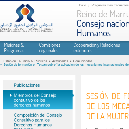
Pasar al contenido principal
Inicio
Preguntas más frecuentes
Reino de Marr
Consejo nacion
Humanos
Misiones &
Comisiones
Cooperación y Relaciones
Programas
regionales
exteriores
Están en :
Inicio
Rúbricas
Actividades
Comunicados
Sesión de formación en Tetuán sobre “la aplicación de los mecanismos internacionales de 
Publicaciones
SESIÓN DE F
Miembros del Consejo
consultivo de los
DE LOS MEC
derechos humanos
DE LA MUJER
Composición del Consejo
Consultivo para los
Derechos Humanos