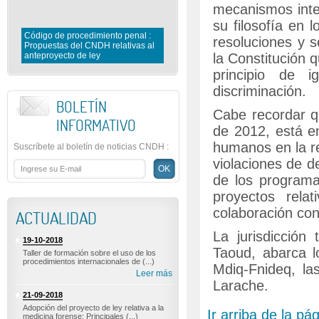
mecanismos inter
su filosofía en 
Código de procedimiento penal :
resoluciones y s
Propuestas del CNDH relativas al
anteproyecto de ley
Las penas alternativas
la Constitución 
principio de 
discriminación.
BOLETÍN
Cabe recordar q
INFORMATIVO
de 2012, está e
humanos en la re
Suscríbete al boletín de noticias CNDH
:
violaciones de 
de los program
proyectos rel
colaboración con
ACTUALIDAD
La jurisdicción
19-10-2018
Taoud, abarca lo
Taller de formación sobre el uso de los
procedimientos internacionales de (...)
Mdiq-Fnideq, la
Leer más
Larache.
21-09-2018
Adopción del proyecto de ley relativa a la
Ir arriba de la pá
medicina forense: Principales (...)