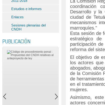
La Comisión Reg
2011-2018
coordinación c
Estudios e informes
Desarrollo y l
ciudad de Tetuá
Enlaces
mecanismos inte
Sesiones plenarias del
marroquíes."
CNDH
Esta sesión de f
estratégico de
PUBLICACIÓN
participación de
reforma del siste
El objetivo de e
los actores que 
abogados, abogad
de la Comisión 
de herramientas 
en el tratamiento
mujeres.
Asimismo, este
actores concern