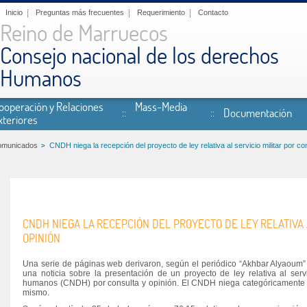
Inicio
Preguntas más frecuentes
Requerimiento
Contacto
Reino de Marruecos
Consejo nacional de los derechos
Humanos
ooperación y Relaciones
Mass-Media
Documentación
xteriores
omunicados
CNDH niega la recepción del proyecto de ley relativa al servicio militar por co
CNDH NIEGA LA RECEPCIÓN DEL PROYECTO DE LEY RELATIVA A
OPINIÓN
Una serie de páginas web derivaron, según el periódico “Akhbar Alyaoum”
una noticia sobre la presentación de un proyecto de ley relativa al serv
humanos (CNDH) por consulta y opinión. El CNDH niega categóricamente es
mismo.