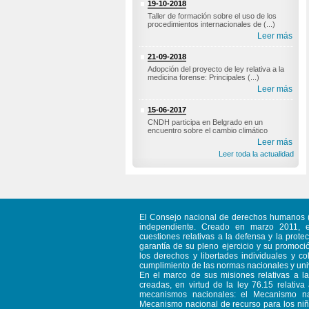
19-10-2018
Taller de formación sobre el uso de los
procedimientos internacionales de (...)
Leer más
21-09-2018
Adopción del proyecto de ley relativa a la
medicina forense: Principales (...)
Leer más
15-06-2017
CNDH participa en Belgrado en un
encuentro sobre el cambio climático
Leer más
Leer toda la actualidad
El Consejo nacional de derechos humanos (C
independiente. Creado en marzo 2011, 
cuestiones relativas a la defensa y la prot
garantía de su pleno ejercicio y su promoci
los derechos y libertades individuales y co
cumplimiento de las normas nacionales y uni
En el marco de sus misiones relativas a l
creadas, en virtud de la ley 76.15 relativ
mecanismos nacionales: el Mecanismo nac
Mecanismo nacional de recurso para los niño