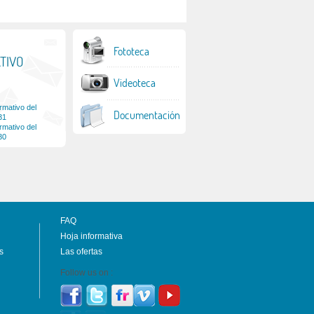
Fototeca
TIVO
Videoteca
ormativo del
Documentación
31
ormativo del
30
FAQ
Hoja informativa
s
Las ofertas
Follow us on :