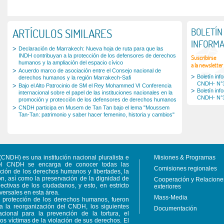
ARTÍCULOS SIMILARES
BOLETÍN
INFORMA
Declaración de Marrakech: Nueva hoja de ruta para que las
INDH contribuyan a la protección de los defensores de derechos
Suscribirse
humanos y la ampliación del espacio cívico
a la newsletter
Acuerdo marco de asociación entre el Consejo nacional de
Boletín inf
derechos humanos y la región Marrakech-Safi
CNDH- N°
Bajo el Alto Patrocinio de SM el Rey Mohammed VI Conferencia
Boletín inf
internacional sobre el papel de las instituciones nacionales en la
CNDH- N°
promoción y protección de los defensores de derechos humanos
CNDH participa en Musem de Tan Tan bajo el lema "Moussem
Tan-Tan: patrimonio y saber hacer femenino, historia y cambios"
NDH) es una institución nacional pluralista e
Misiones & Programas
el CNDH se encarga de conocer todas las
Comisiones regionales
ección de los derechos humanos y libertades, la
ón, así como la preservación de la dignidad de
Cooperación y Relacione
lectivas de los ciudadanos, y esto, en estricto
exteriores
versales en esta área.
Mass-Media
a protección de los derechos humanos, fueron
a a la reorganización del CNDH, los siguientes
Documentación
ional para la prevención de la tortura, el
s víctimas de la violación de sus derechos. El