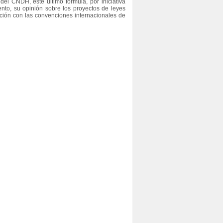
del CNDH, este último formula, por iniciativa
nto, su opinión sobre los proyectos de leyes
ación con las convenciones internacionales de
La protección y promoción de los
45 recomendaciones para una
derechos de las personas con
elecciones más inclusivas y
discapacidad
cercanas a los ciudadanos