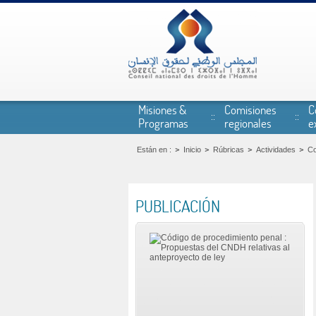
Pasar al contenido principal
Misiones &
Comisiones
C
Programas
regionales
e
Están en :
Inicio
Rúbricas
Actividades
C
PUBLICACIÓN