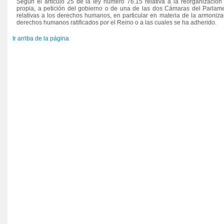
Según el artículo 25 de la ley número 76.15 relativa a la reorganización 
propia, a petición del gobierno o de una de las dos Cámaras del Parlame
relativas a los derechos humanos, en particular en materia de la armoniz
derechos humanos ratificados por el Reino o a las cuales se ha adherido.
Ir arriba de la página
Balance sobre la igualidad y la
Las penas alternativas
paridad en Marruecos