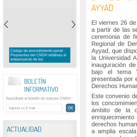
AYYAD
El viernes 26 de
a partir de las 
ceremonia de f
Regional de De
Ayyad, que dispo
Código de procedimiento penal :
Propuestas del CNDH relativas al
la Universidad 
anteproyecto de ley
Las penas alternativas
inauguración de
bajo el tema 
presentada por e
BOLETÍN
Derechos Huma
INFORMATIVO
Este convenio de
Suscríbete al boletín de noticias CNDH
:
los concomimien
ámbito de la c
enriquecimiento
derechos humano
ACTUALIDAD
a amplia escala.