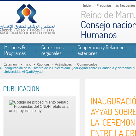
Pasar al contenido principal
Inicio
Preguntas más frecuentes
Reino de Marr
Consejo nacion
Humanos
Misiones &
Comisiones
Cooperación y Relaciones
Programas
regionales
exteriores
Están en :
Inicio
Rúbricas
Actividades
Comunicados
Inauguración de la Cátedra de la Universidad Qadi Ayyad sobre ciudadanía y derechos h
Universidad Al Qadi Ayyad
PUBLICACIÓN
INAUGURACI
AYYAD SOBR
LA CEREMON
ENTRE LA CR