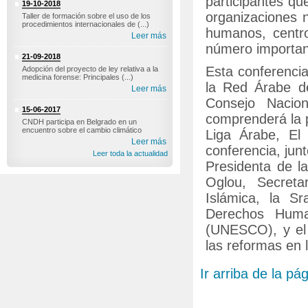
participantes qu
19-10-2018
organizaciones 
Taller de formación sobre el uso de los
procedimientos internacionales de (...)
humanos, centro
Leer más
número important
21-09-2018
Esta conferencia
Adopción del proyecto de ley relativa a la
medicina forense: Principales (...)
la Red Árabe d
Leer más
Consejo Nacio
15-06-2017
comprenderá la pa
CNDH participa en Belgrado en un
encuentro sobre el cambio climático
Liga Árabe, El
Leer más
conferencia, jun
Leer toda la actualidad
Presidenta de l
Oglou, Secreta
Islámica, la S
Derechos Human
(UNESCO), y el 
las reformas en 
Ir arriba de la pá