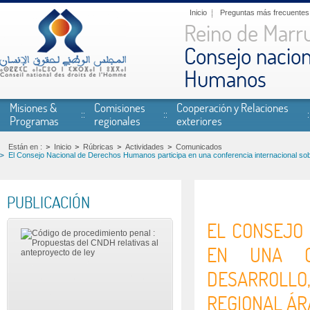
Pasar al contenido principal
Inicio
Preguntas más frecuentes
Reino de Marr
Consejo nacion
Humanos
Misiones &
Comisiones
Cooperación y Relaciones
Programas
regionales
exteriores
Están en :
Inicio
Rúbricas
Actividades
Comunicados
El Consejo Nacional de Derechos Humanos participa en una conferencia internacional sobre
PUBLICACIÓN
EL CONSEJO
EN UNA CO
DESARROLLO
REGIONAL ÁR