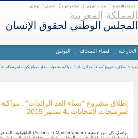
الصفحة الرئيسية
طلبات العروض
أسئلة وأجوبة
الاتصال
توظيف
المملكة المغربية
المجلس الوطني لحقوق الإنسان
 الخارجية
فضاء الصحافة
التوثيق
إطلاق مشروع "نساء الغد الرائدات" : مواكبة منتخبات محليات بلجيكيات لمرشحات لانتخابات ـ4 شت
حفية
إطلاق مشروع "نساء الغد الرائدات" : مواكبة
لمرشحات لانتخابات ـ4 شتنبر 2015
تواصل كل من جمعية (
Actions in Mediterranean
) البلجيكية، المدع
الديمقراطية لنساء المغرب والمجلس الوطني لحقوق الإنسان تنفيذ مشر