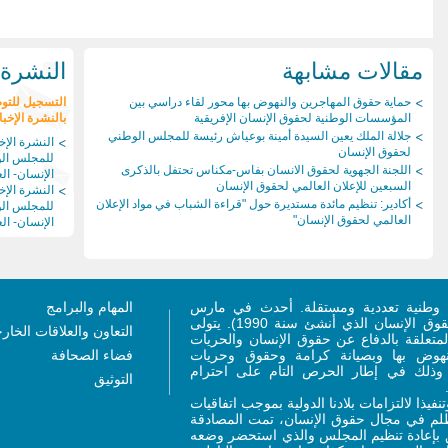
مقالات مشابهة
النشرة ا
حماية حقوق المهاجرين والنهوض بها محور لقاء دراسي بين
التسجيل للتو
المؤسسات الوطنية لحقوق الإنسان الإفريقية
بالنشرة الإخبا
جلالة الملك يعين السيدة أمينة بوعياش رئيسة للمجلس الوطني
النشرة الإخب
لحقوق الإنسان
للمجلس ال
اللجنة الجهوية لحقوق الانسان بفاس-مكناس تحتفل بالذكرى
الإنسان- العد
السبعين للإعلان العالمي لحقوق الإنسان
النشرة الإخب
أكادير: تنظيم مائدة مستديرة حول "قراءة الشباب في مواد الإعلان
للمجلس ال
العالمي لحقوق الإنسان"
الإنسان- العد
وطنية تعددية ومستقلة. أحدث في مارس
المهام والبرامج
2011 (ليحل محل المجلس الاستشاري لحقوق الإنسان الذي أنشئ سنة 1990). يتولى
التعاون والعلاقات الخار
متعلقة بالدفاع عن حقوق الإنسان والحريات
لنهوض بها وبصيانة كرامة وحقوق وحريات
فضاء الصحافة
، وذلك في إطار الحرص التام على احترام
التوثيق
ر 2011 ذات الصلة، وتنفيذا لالتزامات بلادنا الدولية بموجب اتفاقيات
تظلم في مجال حقوق الإنسان، تمت المصادقة
 القانون رقم 76.15 المتعلق بإعادة تنظيم المجلس والذي استحضر وضعه