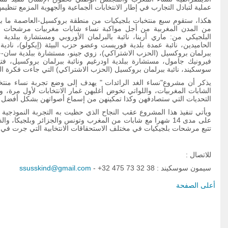
عملية لتبادل التجارب في إطار الانتخابات الجماعية والجهوية المزمع تنظيمها بالمغرب 
من المدن المغربية من أجل مواكبة نساء شابات مغربيات مرشحات في 
البلجيكي من: ماري أرينا، نائبة بالبرلمان الأوروبي ومستشارة ببلد
الحاميدين، نائبة عمدة بلدية فوريست وعضو حزب البيئة (إيكولو)، نادي
ببرلمان بروكسيل (الحزب الاشتراكي)، زوي جينو، مستشارة ببلدية سان-ج
فيرونيك جامول، مستشارة ببلدية اودرغيم ونائبة ببرلمان بروكسيل، فتي
سوسكيند، نائبة ببرلمان بروكسيل (الحزب الاشتراكي) التي جاءت فكرة الم
يذكر أن مشروع"نساء الغد الرائدات " يهدف إلى وضع تجربة نساء منتخبا
التربية على المواطنة وحقوق
الشابات المغربيات، واللواتي تخوض أغلبهن غمار الانتخابات لأول مرة،
الإنسان : فهم مشرك للمبادئ
التحديات التي ستصادفهن وكذا تمكينهن من إسماع أصواتهن بشكل أفضل 
والمنهحيات ( دليل الأندية)
ويأتي تنفيذ هذا المشروع عقب النجاح الذي حظيت به التجربة النموذجية الأ
على مدى 14 شهرا مع شابات من المغرب وتونس والجزائر وبلجيكا
تتبع مرشحات بلجيكيات في مختلف الاستحقاقات الانتخابية التي جرت في ماي 4
للاتصال :
سيمون سوسكيند :
- +32 475 73 32 38
ssusskind@gmail.com
أعلى الصفحة