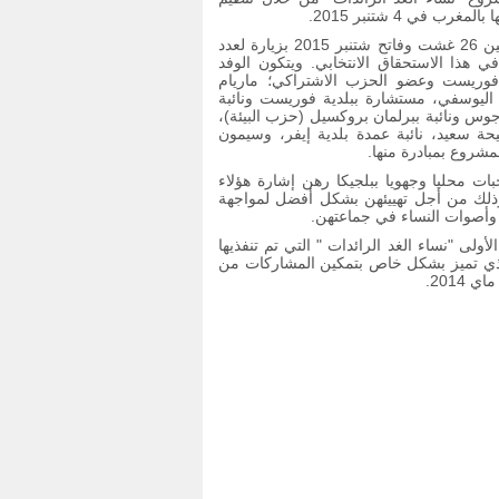
في 4 شتنبر 2015.
هكذا، ستقوم سبع منتخبات بلجيكيات من منطقة بروكسيل-العاصمة ما بين 26 غشت وفاتح شتنبر 2015 بزيارة لعدد
هذا الاستحقاق الانتخابي. ويتكون الوفد
ية فوريست وعضو الحزب الاشتراكي؛ ماريام
ة اليوسفي، مستشارة ببلدية فوريست ونائبة
وس ونائبة ببرلمان بروكسيل (حزب البيئة)،
حة سعيد، نائبة عمدة بلدية إيفر، وسيمون
شروع بمبادرة منها.
ت محليا وجهويا ببلجيكا رهن إشارة هؤلاء
 وذلك من أجل تهييئهن بشكل أفضل لمواجهة
وأصوات النساء في جماعتهن.
ولى "نساء الغد الرائدات " التي تم تنفذيها
، والذي تميز بشكل خاص بتمكين المشاركات من
201.