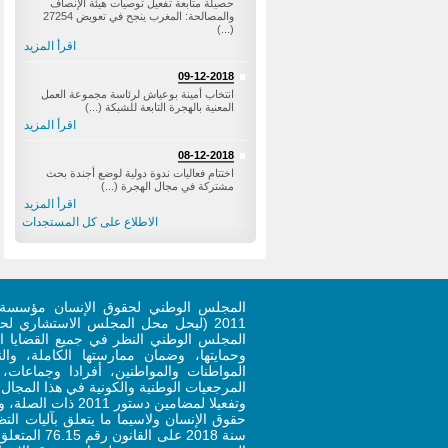
حصيلة متابعة تفعيل توصيات هيئة الإنصاف
والمصالحة: المغرب ينجح في تعويض 27254
(...)
اقرأ المزيد
09-12-2018
‎انتخاب أمينة بوعياش لرئاسة مجموعة العمل
المعنية بالهجرة التابعة للشبكة (...)
اقرأ المزيد
08-12-2018
اختتام فعاليات ندوة دولية لوضع أجندة بحث
مشتركة في مجال الهجرة (...)
اقرأ المزيد
الاطلاع على كل المستجدات
المجلس الوطني لحقوق الإنسان مؤسسة 
المجلس الوطني النظر في جميع القضايا ال
وحمايتها، وضمان ممارستها الكاملة، وا
المواطنات والمواطنين، أفرادا وجماعات
المرجعيات الوطنية والكونية في هذا المجال.
وتفعيلا لمضامين دستو
حقوق الإنسان ولاسيما ما يتعلق بآليات ال
سنة 2018 على