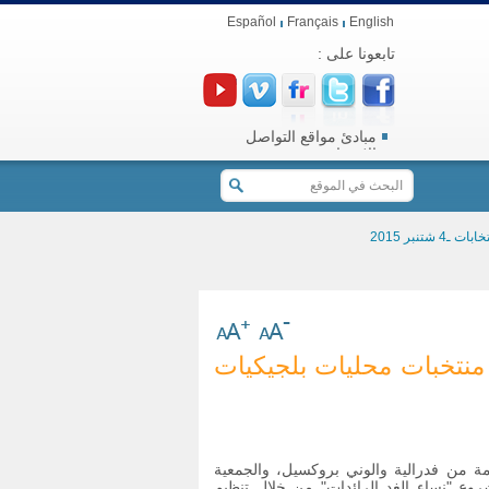
Español
Français
English
تابعونا على :
مبادئ مواقع التواصل
الاجتماعي
نبر 2015
 منتخبات محليات بلجيكيات
ومة من فدرالية والوني بروكسيل، والجمعية
وع "نساء الغد الرائدات" من خلال تنظيم