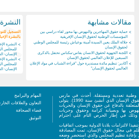
مقالات مشابهة
النشرة ا
حماية حقوق المهاجرين والنهوض بها محور لقاء دراسي بين
التسجيل للتو
المؤسسات الوطنية لحقوق الإنسان الإفريقية
بالنشرة الإخبا
جلالة الملك يعين السيدة أمينة بوعياش رئيسة للمجلس الوطني
النشرة الإخب
لحقوق الإنسان
للمجلس ال
اللجنة الجهوية لحقوق الانسان بفاس-مكناس تحتفل بالذكرى
الإنسان- العد
السبعين للإعلان العالمي لحقوق الإنسان
النشرة الإخب
أكادير: تنظيم مائدة مستديرة حول "قراءة الشباب في مواد الإعلان
للمجلس ال
العالمي لحقوق الإنسان"
الإنسان- العد
وطنية تعددية ومستقلة. أحدث في مارس
المهام والبرامج
2011 (ليحل محل المجلس الاستشاري لحقوق الإنسان الذي أنشئ سنة 1990). يتولى
التعاون والعلاقات الخار
متعلقة بالدفاع عن حقوق الإنسان والحريات
لنهوض بها وبصيانة كرامة وحقوق وحريات
فضاء الصحافة
، وذلك في إطار الحرص التام على احترام
التوثيق
ر 2011 ذات الصلة، وتنفيذا لالتزامات بلادنا الدولية بموجب اتفاقيات
تظلم في مجال حقوق الإنسان، تمت المصادقة
 القانون رقم 76.15 المتعلق بإعادة تنظيم المجلس والذي استحضر وضعه