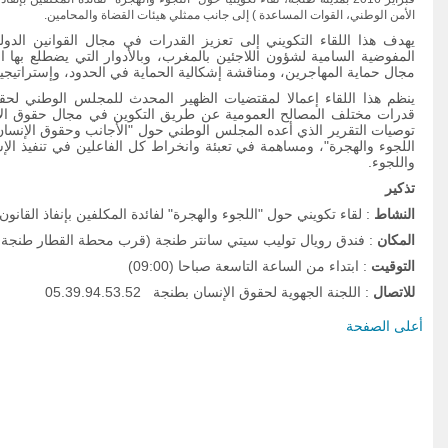
الأمن الوطني، القوات المساعدة ) إلى جانب ممثلي هيئات القضاة والمحامين.
يهدف هذا اللقاء التكويني إلى تعزيز القدرات في مجال القوانين الدول
المفوضية السامية لشؤون اللاجئين بالمغرب، وبالأدوار التي يضطلع بها
مجال حماية المهاجرين، ومناقشة إشكالية الحماية في الحدود، وإستراتيجية 
ينظم هذا اللقاء إعمالا لمقتضيات الظهير المحدث للمجلس الوطني لحقو
قدرات مختلف المصالح العمومية عن طريق التكوين في مجال حقوق الإنسا
توصيات التقرير الذي أعده المجلس الوطني حول "الأجانب وحقوق الإنس
اللجوء والهجرة"، ومساهمة في تعبئة وانخراط كل الفاعلين في تنفيذ الإ
واللجوء.
التربية على المواطنة وحقوق
الإنسان : فهم مشرك للمبادئ
تذكير
والمنهحيات ( دليل الأندية)
النشاط
: لقاء تكويني حول "اللجوء والهجرة" لفائدة المكلفين بإنفاذ القان
المكان
: فندق رويال توليب سيتي سانتر طنجة (قرب محطة القطار طنجة ا
التوقيت
: ابتداء من الساعة التاسعة صباحا (09:00)
للاتصال
: اللجنة الجهوية لحقوق الإنسان بطنجة 05.39.94.53.52
أعلى الصفحة