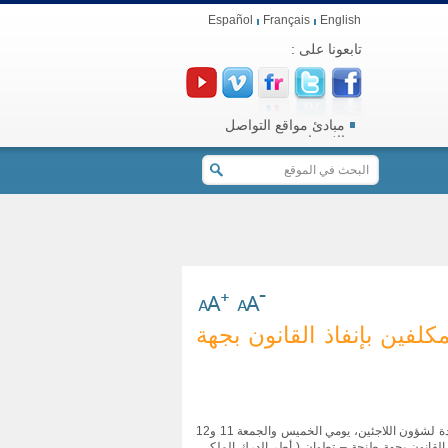
Español
Français
English
تابعونا على :
مبادئ مواقع التواصل
الاجتماعي
كلفين بإنفاذ القانون بجهة
تنظم اللجنة الجهوية لحقوق الإنسان بطنجة بشراكة مع المفوضية السامية للأمم المتحدة لشؤون اللاجئين، يومي الخميس والجمعة 11 و12
بإنفاذ القانون بجهة طنجة – تطوان ( أطر الدرك الملكي،