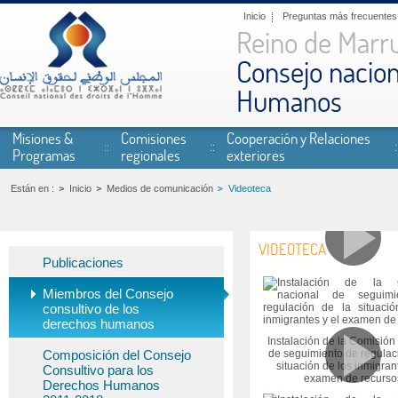
Pasar al contenido principal
Inicio
Preguntas más frecuentes
Reino de Marr
Consejo nacion
Humanos
Misiones &
Comisiones
Cooperación y Relaciones
Programas
regionales
exteriores
Están en :
Inicio
Medios de comunicación
Videoteca
VIDEOTECA
Publicaciones
Páginas
Miembros del Consejo
consultivo de los
derechos humanos
Instalación de la Comisión
Composición del Consejo
de seguimiento de regulac
situación de los inmigrant
Consultivo para los
examen de recurso
Derechos Humanos