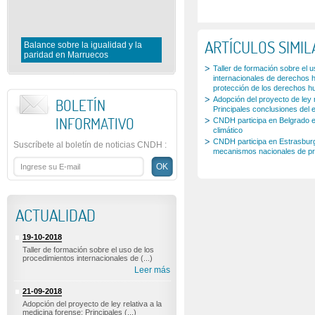
La protección y promoción de l
ARTÍCULOS SIMI
Balance sobre la igualidad y la
derechos de las personas con
paridad en Marruecos
discapacidad
Taller de formación sobre el 
internacionales de derechos 
protección de los derechos h
Adopción del proyecto de ley r
BOLETÍN
Principales conclusiones del
INFORMATIVO
CNDH participa en Belgrado e
climático
CNDH participa en Estrasburg
Suscríbete al boletín de noticias CNDH
:
mecanismos nacionales de pre
ACTUALIDAD
19-10-2018
Taller de formación sobre el uso de los
procedimientos internacionales de (...)
Leer más
21-09-2018
Adopción del proyecto de ley relativa a la
medicina forense: Principales (...)