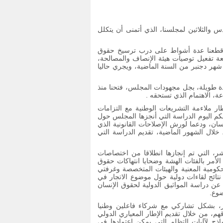
س والثلاثين لمجلسنا، الذي أتمنى أن يتكلل
 قطعنا عدة أشواط على درب ترسيخ حقوق
بعة تفعيل توصيات هيئة الإنصاف والمصالحة،
شهر دجنبر من السنة الماضية، ويجري حاليا
مدة طويلة، بجل مجهودات المجلس، فتحنا منذ
ة، الاهتمام الذي تستحقه .
 ملاءمة التشريعات الوطنية مع التزامات
امكم اليوم الدراسة التي أنجزها المجلس حول
نسان، ودعما لورش الإصلاحات القانونية الذي
لال الشهور الماضية، تقديم الدراسة التي
، التي تم إنجازها انطلاقا من اختصاصات
الأمر بالفئات الهشة وضحايا انتهاكات حقوق
كومية المعنية والهيئات المتخصصة وغرفتي
نتائج لقاءات دولية حول موضوع الاتجار في
 دراسة المواثيق الدولية لحقوق الإنسان
ضوع.
ر، بشكل تشاركي مع شركاء فاعلين وطنيا
هم، من خلال تقديم الإطار المعياري الدولي
اذج لآليات التظلم التي يمكن اعتمادها في