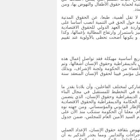
نية لحماية حقوق الأطفال والنهوض بها، ومن
دد.
ي لا تقل أهمية، طبعا، عن الحقوق المدنية
ة حول الحق في التنمية انصب أساسا على
اردة في العهد الدولي للحقوق الاقتصادية
يز باستمرار وارتفاع المطالبة بإعمالها، وكذا
، و بكونها أضحت تحظى بالأولوية عند تقييم
ريع أساسية مهيكلة فقد تواصل إعمال هذه
الديمقراطية وحقوق الإنسان أشغالها، وتم
حضور أعضاء من الحكومة ولجنة الإشراف، وبذلك
مؤتمر فيينا لحقوق الإنسان المنعقد سنة
اركي لمختلف الفاعلين، وأن بلادنا بقدر ما
ة في التخطيط للمستقبل في مجال البناء
الديمقراطية وحقوق الإنسان، الذي يتضمن
الحكامة والديمقراطية والحقوق الاقتصادية
ا الإطار القانوني والمؤسساتي. ومن جهته نوه
هام، معلنا أن الحكومة ستنكب منذ الآن على
دم السيد الأمين العام للمجلس، ضمن جدول
وض بثقافة حقوق الإنسان، الإعداد العملي
اءات والتدابير. ومما يجدر التذكير به أن
بئة الفاعلين الحكوميين وغير الحكوميين من