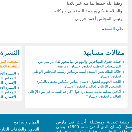
وفقنا الله جميعا لما فيه خير بلادنا
والسلام عليكم ورحمة الله تعالى وبركاته.
رئيس المجلس أحمد حرزني
أعلى الصفحة
مقالات مشابهة
النشرة ا
حماية حقوق المهاجرين والنهوض بها محور لقاء دراسي بين
التسجيل للتو
المؤسسات الوطنية لحقوق الإنسان الإفريقية
بالنشرة الإخبا
جلالة الملك يعين السيدة أمينة بوعياش رئيسة للمجلس الوطني
النشرة الإخب
لحقوق الإنسان
للمجلس ال
اللجنة الجهوية لحقوق الانسان بفاس-مكناس تحتفل بالذكرى
الإنسان- العد
السبعين للإعلان العالمي لحقوق الإنسان
النشرة الإخب
أكادير: تنظيم مائدة مستديرة حول "قراءة الشباب في مواد الإعلان
للمجلس ال
العالمي لحقوق الإنسان"
الإنسان- العد
وطنية تعددية ومستقلة. أحدث في مارس
المهام والبرامج
2011 (ليحل محل المجلس الاستشاري لحقوق الإنسان الذي أنشئ سنة 1990). يتولى
التعاون والعلاقات الخار
متعلقة بالدفاع عن حقوق الإنسان والحريات