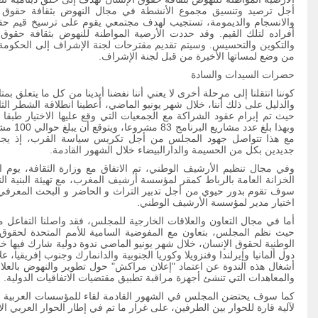
أجل ترصيد وتنسيق مجموع الأنشطة في مجال النهوض بثقافة حقوق ال
والانسجام والديمومة، تستجيب لهدف مجتمعي يقوم على ترسيخ قيم حق
أفراده لتلك القيم. وقد حددت الأرضية المواطنة للنهوض بثقافة حقوق ا
والتكوين والتحسيس. وسيتم تقديم مقترحات لجنة الإشراف إلى الحكومة خلال
من وضع لمساتها الأخيرة من قبل لجنة الإشراف.
حضرات السيدات والسادة
كوننا انتقلنا إلى مرحلة أخرى لا يعني أننا نفضنا أيدينا من كل ما يتعلق بم
والدليل على ذلك أننا، خلال شهر يونيو الماضي، أعطينا انطلاقة الشطر ال
حيث تم إبرام عقود الشراكة مع الجمعيات التي وقع عليها الاختيار طبقا 
وبهذا بلغ
مع هذا تتواصل جهود المجلس من أجل تكريس سياسة القرب، إذ يجري ا
جديدين بكل من الحسيمة والدارالبيضاء خلال الشهور القادمة.
الخزانة العامة بالرباط كمقر لمؤسسة أرشيف المغرب، مع تهيئة البنية ال
سوف تقوم بدور حيوي من أجل تدبير التراث و الحاضر و البحث المعرفي.
اختيار مدير لمؤسسة الأرشيف الوطني.
أما في مجال التعاون والعلاقات الخارجية للمجلس، فقد واصلنا التفاعل مع
حيث نظم المجلس، بتعاون مع المفوضية السامية للأمم المتحدة لحقوق 
الوطنية لحقوق الإنسان، خلال شهر يونيو الماضي ندوة دولية شارك فيها 
دول ألمانيا وإيرلندا وفنزويلا وكوريا الجنوبية والدانمارك وجنوب إفريقيا
أشغال هذه الندوة عن اعتماد "إعلان مراكش" حول تطوير والنهوض بالعلا
والمعاهدات التي تنشئ أجهزة مراقبة تطبيق مقتضيات الاتفاقيات الدولية.
كما سوف يحتضن المجلس في الشهور القادمة لقاء للمؤسسات العربية وا
لآلية قارة للحوار بين الطرفين، على غرار ما تم في إطار الحوار العربي ال