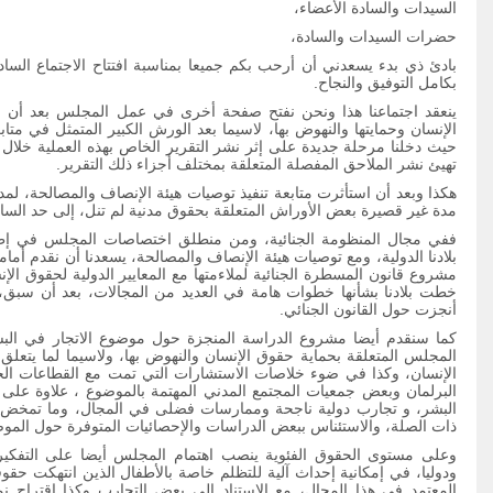
السيدات والسادة الأعضاء،
حضرات السيدات والسادة،
بادئ ذي بدء يسعدني أن أرحب بكم جميعا بمناسبة افتتاح الاجتماع الساد
بكامل التوفيق والنجاح.
ينعقد اجتماعنا هذا ونحن نفتح صفحة أخرى في عمل المجلس بعد أن
الإنسان وحمايتها والنهوض بها، لاسيما بعد الورش الكبير المتمثل في متا
حيث دخلنا مرحلة جديدة على إثر نشر التقرير الخاص بهذه العملية خلال 
تهيئ نشر الملاحق المفصلة المتعلقة بمختلف أجزاء ذلك التقرير.
هكذا وبعد أن استأثرت متابعة تنفيذ توصيات هيئة الإنصاف والمصالحة، ل
مدة غير قصيرة بعض الأوراش المتعلقة بحقوق مدنية لم تنل، إلى حد الساع
ففي مجال المنظومة الجنائية، ومن منطلق اختصاصات المجلس في إطار
بلادنا الدولية، ومع توصيات هيئة الإنصاف والمصالحة، يسعدنا أن نقدم أم
مشروع قانون المسطرة الجنائية لملاءمتها مع المعايير الدولية لحقوق الإ
خطت بلادنا بشأنها خطوات هامة في العديد من المجالات، بعد أن سبق، خ
أنجزت حول القانون الجنائي.
كما سنقدم أيضا مشروع الدراسة المنجزة حول موضوع الاتجار في البشر
المجلس المتعلقة بحماية حقوق الإنسان والنهوض بها، ولاسيما لما يتعلق 
الإنسان، وكذا في ضوء خلاصات الاستشارات التي تمت مع القطاعات الح
البرلمان وبعض جمعيات المجتمع المدني المهتمة بالموضوع ، علاوة على 
البشر، و تجارب دولية ناجحة وممارسات فضلى في المجال، وما تمخض عن
ذات الصلة، والاستئناس ببعض الدراسات والإحصائيات المتوفرة حول المو
وعلى مستوى الحقوق الفئوية ينصب اهتمام المجلس أيضا على التفكي
ودوليا، في إمكانية إحداث آلية للتظلم خاصة بالأطفال الذين انتهكت حقوق
المعتمد في هذا المجال، مع الاستناد إلى بعض التجارب وكذا اقتراح نم