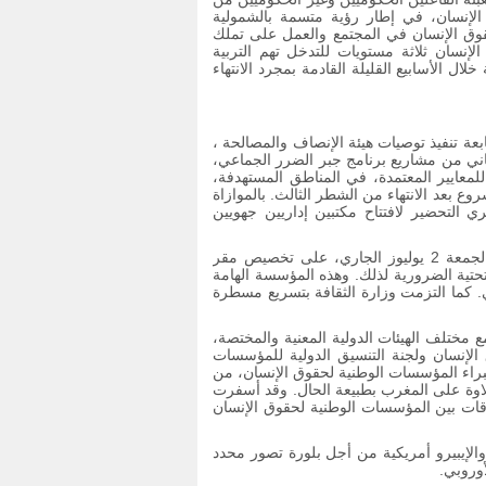
إنسان، في إطار رؤية متسمة بالشمولية
وق الإنسان في المجتمع والعمل على تملك
لإنسان ثلاثة مستويات للتدخل تهم التربية
 الأسابيع القليلة القادمة بمجرد الانتهاء
تابعة تنفيذ توصيات هيئة الإنصاف والمصالحة ،
ثاني من مشاريع برنامج جبر الضرر الجماعي،
للمعايير المعتمدة، في المناطق المستهدفة،
 عدد مشاريع البرنامج 83 مشروعا، ويتوقع أن يبلغ حوالي 100 مشروع بعد الانتهاء من الشطر الثالث. بالموازاة
لتحضير لافتتاح مكتبين إداريين جهويين
وفي مجال تنظيم الأرشيف الوطني، تم الاتفاق مع وزارة الثقافة، يوم الجمعة 2 يوليوز الجاري، على تخصيص مقر
تحتية الضرورية لذلك. وهذه المؤسسة الهامة
 كما التزمت وزارة الثقافة بتسريع مسطرة
 مختلف الهيئات الدولية المعنية والمختصة،
الإنسان ولجنة التنسيق الدولية للمؤسسات
خبراء المؤسسات الوطنية لحقوق الإنسان، من
، علاوة على المغرب بطبيعة الحال. وقد أسفرت
قات بين المؤسسات الوطنية لحقوق الإنسان
لإيبيرو أمريكية من أجل بلورة تصور محدد
أوروبي.