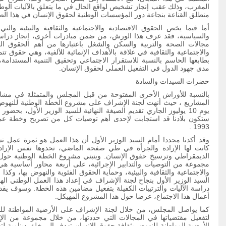
المغرب، وذلك عقب إنجاز تشخيص لواقع الحال في ما يتعلق بالآليات الوط
منطلق القناعة بنجاعة دور المؤسسات الوطنية لحقوق الإنسان في هذا الص
أما فيما يخص الحقوق الاقتصادية والاجتماعية والثقافية والبيئية والت
التربية على المواطنة وحقوق
والسياسية، فقد عرف هذا الورش، من ضمن مبادرات أخرى، إنجاز دراس
الإنسان : فهم مشرك للمبادئ
مجالات الصحة والتربية والسكن والشغل باعتبارها من أهم الحقوق الو
والمنهحيات ( دليل الأندية)
والاجتماعية والثقافية في علاقة بالأهداف الإنمائية للألفية، وهي حقوق تتم
بطابعها الحاسم بالنسبة للاستقرار الاجتماعي وتحقيق التنمية المستدامة
مدى جهود الدول في التفعيل العملي لحقوق الإنسان.
حضرات السيدات والسادة
بالنسبة للأوراش الأخرى المفتوحة من قبل المجلس والمتمثلة في مشا
المشاريع ، حيث أنهت لجنة الإشراف على مشروع الخطة الوطنية للنهوض ب
يوم 10 يوليوز الجاري تقديم الصيغة النهائية للسيد الوزير الأول، ب
ستكون بلادنا قد استجابت لإحدى أهم توصيات كل من تصريح وخطة عمل 
1993 .
وقد أكدنا مجددا أمام السيد الوزير الأول أن هذا العمل هو ثمرة عمل تش
كانت لها الإرادة والجرأة في طي صفحة الماضي، تحدوها نفس الإراد
الديمقراطي وترسيخ حقوق الإنسان. وينبني مشروع الخطة الوطنية حول 
مجموعة من التوصيات والتدابير الإجرائية، على أربعة محاور أساسية هي 
والاجتماعية والثقافية والبيئية، وحماية الحقوق الفئوية والنهوض بها، وكذ
السيد الوزير الأول بنجاح لجنة الإشراف في إعداد هذا العمل الوطني ال
دراسة الآليات والترتيبات الكفيلة بتفعيل مضامين هذه الخطة. وسوف يق
أعمال هذا الاجتماع، عرضا حول هذا المشروع المهيكل.
كما يواصل المجلس، من خلال لجنة الإشراف على الأرضية المواطنة للنه
لتفعيل مقتضياتها في المجالات التي حددتها، من خلال مجموعة من الإجر
الأرضية المواطنة للنهوض بثقافة حقوق الإنسان تهدف إلى خلق دينامية لتع